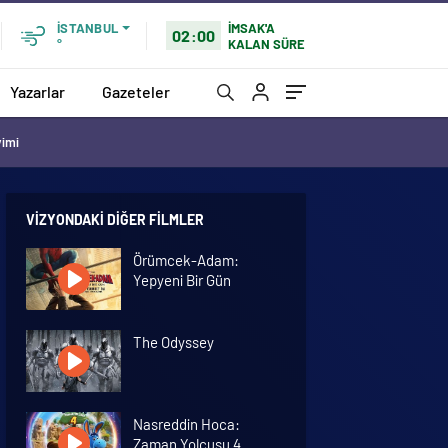
İMSAK'A
İSTANBUL
02:00
KALAN SÜRE
°
Yazarlar
Gazeteler
vimi
VIZYONDAKI DIĞER FILMLER
Örümcek-Adam:
Yepyeni Bir Gün
The Odyssey
Nasreddin Hoca:
Zaman Yolcusu 4