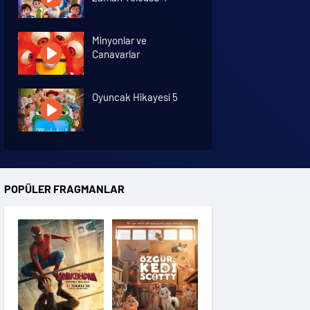
Minyonlar ve
Canavarlar
Oyuncak Hikayesi 5
Özgür Kedi Scotty
POPÜLER FRAGMANLAR
Moana
Hannas 3