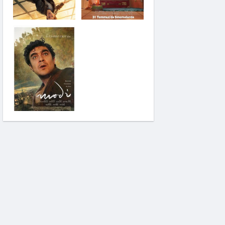
Saplantı
Modi: Deliliğin
Kanadında Üç Gün
Pinokyo: Kanlı Masal
İzci Takımı: Şelalenin
Peşinde