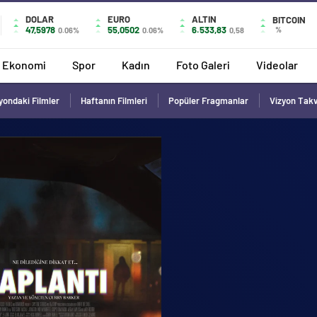
DOLAR
EURO
ALTIN
BITCOIN
47,5978
55,0502
6.533,83
%
0.06%
0.06%
0,58
Ekonomi
Spor
Kadın
Foto Galeri
Videolar
yondaki Filmler
Haftanın Filmleri
Popüler Fragmanlar
Vizyon Tak