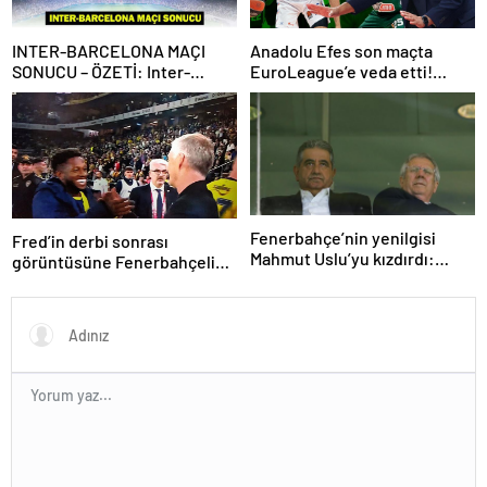
INTER-BARCELONA MAÇI
Anadolu Efes son maçta
SONUCU – ÖZETİ: Inter-
EuroLeague’e veda etti!
Barcelona maçı kaç kaç bitti?
Panathinaikos, Fenerbahçe
Şampiyonlar Ligi’nde ilk
Beko’nun rakibi oldu…
finalist Inter oldu!
Fenerbahçe’nin yenilgisi
Fred’in derbi sonrası
Mahmut Uslu’yu kızdırdı:
görüntüsüne Fenerbahçeli
Beceremedi, gitsin! Adaylık
taraftarlardan tepki!
açıklaması