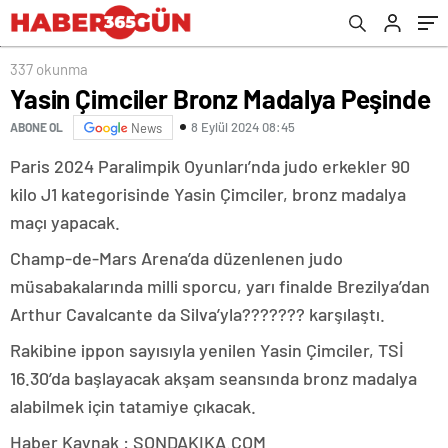
337 okunma
Yasin Çimciler Bronz Madalya Peşinde
8 Eylül 2024 08:45
ABONE OL
News
Paris 2024 Paralimpik Oyunları’nda judo erkekler 90
kilo J1 kategorisinde Yasin Çimciler, bronz madalya
maçı yapacak.
Champ-de-Mars Arena’da düzenlenen judo
müsabakalarında milli sporcu, yarı finalde Brezilya’dan
Arthur Cavalcante da Silva’yla??????? karşılaştı.
Rakibine ippon sayısıyla yenilen Yasin Çimciler, TSİ
16.30’da başlayacak akşam seansında bronz madalya
alabilmek için tatamiye çıkacak.
Haber Kaynak : SONDAKIKA.COM