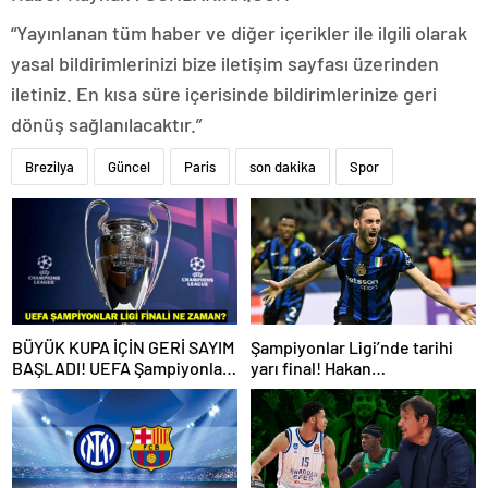
“Yayınlanan tüm haber ve diğer içerikler ile ilgili olarak
yasal bildirimlerinizi bize iletişim sayfası üzerinden
iletiniz. En kısa süre içerisinde bildirimlerinize geri
dönüş sağlanılacaktır.”
Brezilya
Güncel
Paris
son dakika
Spor
BÜYÜK KUPA İÇİN GERİ SAYIM
Şampiyonlar Ligi’nde tarihi
BAŞLADI! UEFA Şampiyonlar
yarı final! Hakan
Ligi finali ne zaman, nerede
Çalhanoğlu’ndan Barça’ya
oynanacak?
karşı 1 gol 1 asist…