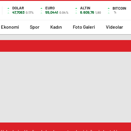
DOLAR
EURO
ALTIN
BITCOIN
47,7063
55,0441
6.609,76
%
0.17%
0.04%
1,80
Ekonomi
Spor
Kadın
Foto Galeri
Videolar