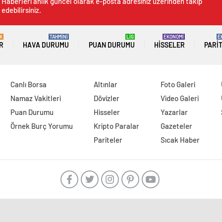
Haberleri anlık güncel olarak e-posta adresiniz üzerinden takip
edebilirsiniz.
K
TAHMİNİ
LİG
EKONOMİ
E
R
HAVA DURUMU
PUAN DURUMU
HISSELER
PARI
Canlı Borsa
Altınlar
Foto Galeri
Namaz Vakitleri
Dövizler
Video Galeri
Puan Durumu
Hisseler
Yazarlar
Örnek Burç Yorumu
Kripto Paralar
Gazeteler
Pariteler
Sıcak Haber