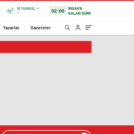
İMSAK'A
İSTANBUL
02:00
KALAN SÜRE
°
Yazarlar
Gazeteler