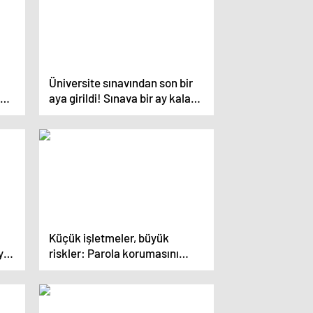
Üniversite sınavından son bir
aya girildi! Sınava bir ay kala
en etkili çalışma bol bol
tu
deneme sınavı çözme!
Küçük işletmeler, büyük
ya
riskler: Parola korumasını
önceliklendirme