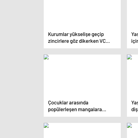
Kurumlar yükselişe geçip
Yaş
zincirlere göz dikerken VC
içi
finansmanı, alt yapı, oyun ve
yapay zeka için yeniden
canlanıyor
Çocuklar arasında
Yaş
popülerleşen mangalara
diş
dikkat!
art