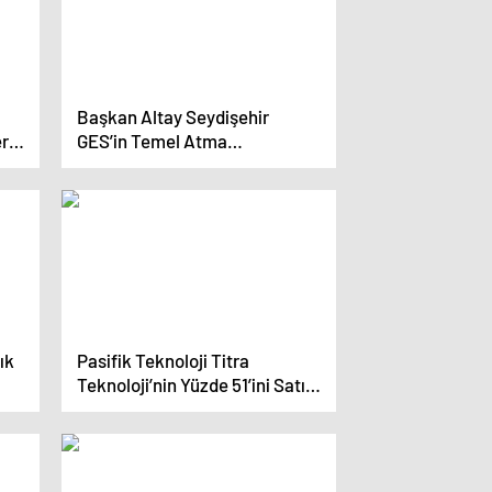
Başkan Altay Seydişehir
er
GES’in Temel Atma
Programına Katıldı
ık
Pasifik Teknoloji Titra
Teknoloji’nin Yüzde 51’ini Satın
Aldı