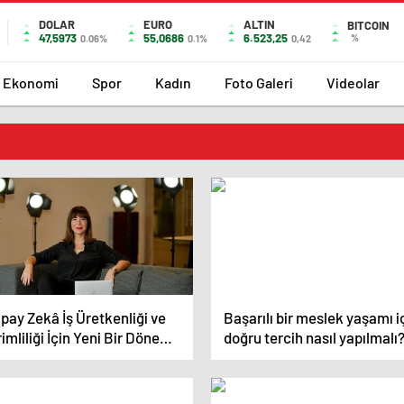
DOLAR
EURO
ALTIN
BITCOIN
47,5973
55,0686
6.523,25
%
0.06%
0.1%
0,42
Ekonomi
Spor
Kadın
Foto Galeri
Videolar
pay Zekâ İş Üretkenliği ve
Başarılı bir meslek yaşamı i
imliliği İçin Yeni Bir Dönem
doğru tercih nasıl yapılmalı
latıyor”