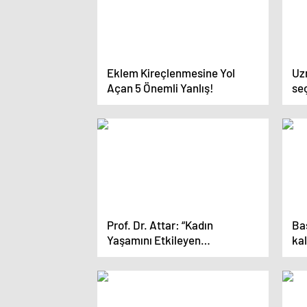
Eklem Kireçlenmesine Yol
Uzm
Açan 5 Önemli Yanlış!
seç
bir
Prof. Dr. Attar: “Kadın
Ba
Yaşamını Etkileyen
ka
Hastalıklarla Mücadele İçin
Düzenli Kontroller Şart!”