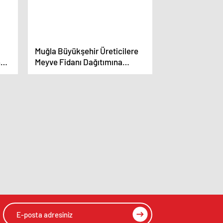
Muğla Büyükşehir Üreticilere
nü
Meyve Fidanı Dağıtımına
ki
Başladı