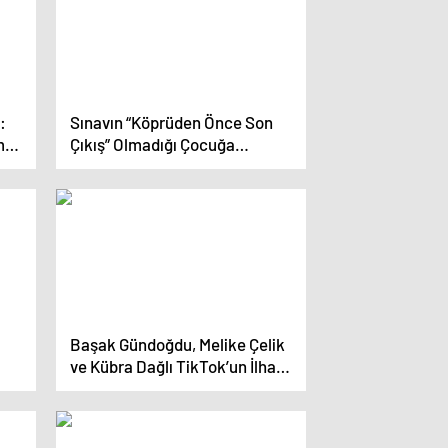
:
Sınavın “Köprüden Önce Son
mu!
Çıkış” Olmadığı Çocuğa
suz
Hissettirilmeli!
Başak Gündoğdu, Melike Çelik
ve Kübra Dağlı TikTok’un İlham
Veren Kadınlar’ında!