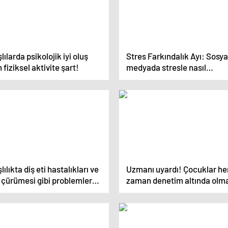
lılarda psikolojik iyi oluş
Stres Farkındalık Ayı: Sosya
n fiziksel aktivite şart!
medyada stresle nasıl
mücadele edilir?
lılıkta diş eti hastalıkları ve
Uzmanı uyardı! Çocuklar he
 çürümesi gibi problemler
zaman denetim altında olma
ıyor!