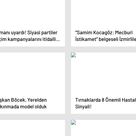
anı uyardı! Siyasi partiler
“Samim Kocagöz: Mecburi
im kampanyalarını itidalli
İstikamet” belgeseli İzmirlil
 şekilde yürütmeli!
ile buluşuyor
şkan Böcek, Yerelden
Tırnaklarda 8 Önemli Hastal
lkınmada model olduk
Sinyali!