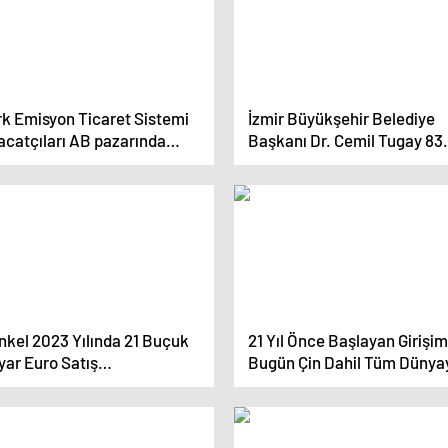
rk Emisyon Ticaret Sistemi
İzmir Büyükşehir Belediye
acatçıları AB pazarında
Başkanı Dr. Cemil Tugay 83.
ha rekabetçi hale getirecek
Dünya SKAL Kongresi’nin
tanıtım toplantısında konuş
İzmir turizmde sıçrama
yaşaması gereken bir
dönemde
nkel 2023 Yılında 21 Buçuk
21 Yıl Önce Başlayan Girişim
yar Euro Satış
Bugün Çin Dahil Tüm Dünya
çekleştirdi
Satış Yapıyor