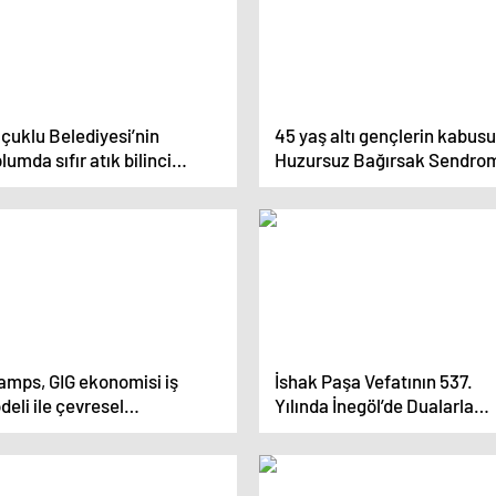
çuklu Belediyesi’nin
45 yaş altı gençlerin kabusu
lumda sıfır atık bilinci
Huzursuz Bağırsak Sendro
uşması adına düzenlediği
Her 100 kişiden 20’si ‘Huzur
ullar Arası Sıfır Atık
Bağırsak Sendromu’ ile
ışması”nın ödül töreni
mücadele ediyor!
rçekleşti
amps, GIG ekonomisi iş
İshak Paşa Vefatının 537.
eli ile çevresel
Yılında İnegöl’de Dualarla
dürülebilirliğe katkı sağlıyor
Anıldı