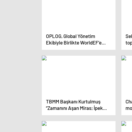
OPLOG, Global Yönetim
Sel
Ekibiyle Birlikte WorldEF’e
top
Katıldı
ol
“Ok
Yar
ge
TBMM Başkanı Kurtulmuş
Ch
“Zamanını Aşan Miras; İpek
mod
Yolu Sergi ve
sür
Sempozyumu”nun Açılışına
Katıldı