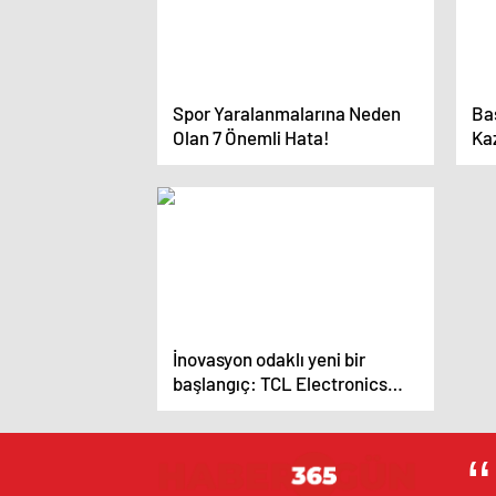
Spor Yaralanmalarına Neden
Baş
Olan 7 Önemli Hata!
Kaz
Açı
İnovasyon odaklı yeni bir
başlangıç: TCL Electronics
liderlik vizyonuyla Türkiye’de!