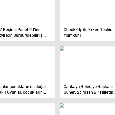
 Beşinci Panel | 21’inci
Check-Up ile Erken Teşhis
yıl için Sürdürülebilir İş
Mümkün!
elleri ve Stratejiler
unlar çocukların en doğal
Çankaya Belediye Başkanı
kı! Oyunlar, çocukların
Güner: 23 Nisan Bir Milletin
lıklı gelişimi için temel bir
Tarihinin En Önemli Köşe Ta
aç!