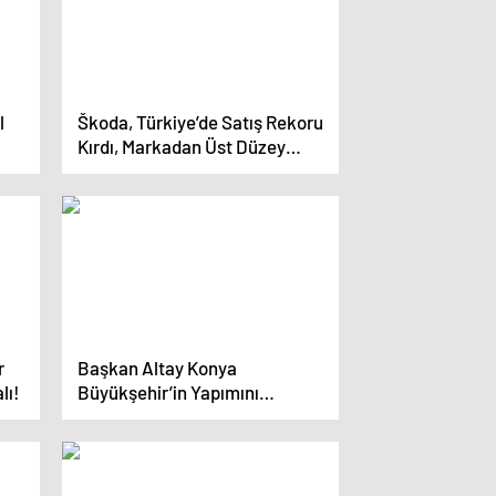
l
Škoda, Türkiye’de Satış Rekoru
Kırdı, Markadan Üst Düzey
Ziyaret Gerçekleşti
r
Başkan Altay Konya
lı!
Büyükşehir’in Yapımını
Tamamladığı İki Önemli
Tesisin Açılışını Yaptı