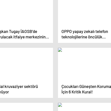
şkan Tugay İAOSB’de
OPPO yapay zekalı telefon
rulacak itfaiye merkezinin
teknolojilerine öncülük
elini attı
etmeye devam ediyor
al kruvaziyer sektörü
Çocukları Güneşten Korum
yüyor
İçin 6 Kritik Kural!