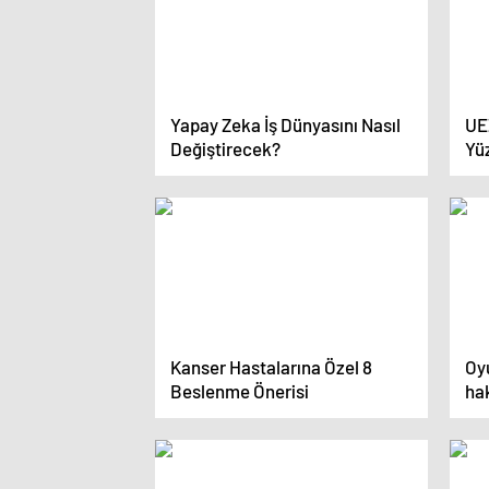
Yapay Zeka İş Dünyasını Nasıl
UEZ
Değiştirecek?
Yüz
Mod
Kanser Hastalarına Özel 8
Oy
Beslenme Önerisi
hak
sağ
ar