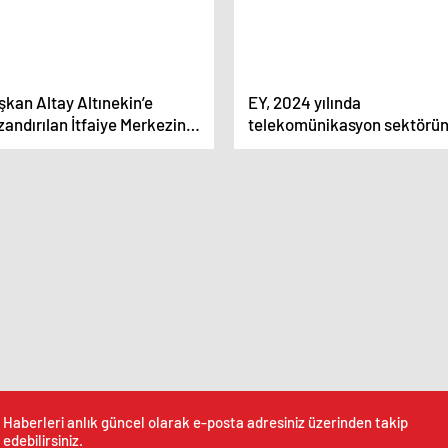
kan Altay Altınekin’e
EY, 2024 yılında
andırılan İtfaiye Merkezinin
telekomünikasyon sektörü
lışını Yaptı
etkileyecek en önemli 10 ris
açıkladı!
Haberleri anlık güncel olarak e-posta adresiniz üzerinden takip
edebilirsiniz.