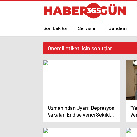
Son Dakika
Servisler
Gündem
Önemli etiketi için sonuçlar
Uzmanından Uyarı: Depresyon
“Ya
Vakaları Endişe Verici Şekilde
Ver
Artıyor!
Baş