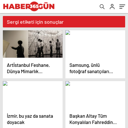
Sergi etiketi için sonuçlar
Artİstanbul Feshane,
Samsung, ünlü
Dünya Mimarlık
fotoğraf sanatçıları
Festivali’nin Finalistleri
Raymond ve Simon
Arasında
Depardon’u Paris 2024
Olimpiyatlarını konu
alan ortak sergide
buluşturdu
İzmir, bu yaz da sanata
Başkan Altay Tüm
doyacak
Konyalıları Fahreddin