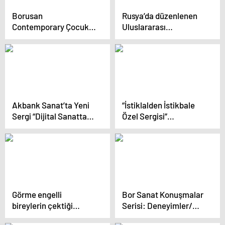
Borusan
Rusya’da düzenlenen
Contemporary Çocuk
Uluslararası
Atölyeleri yeni
ATOMEXPO-2024
etkinliklerle bahara
Forumu sona erdi
merhaba diyor!
Akbank Sanat’ta Yeni
“İstiklalden İstikbale
Sergi “Dijital Sanatta
Özel Sergisi”
Şimdi: Oyun Odası”
Çanakkale Destanını
taçlandırdı
Görme engelli
Bor Sanat Konuşmalar
bireylerin çektiği
Serisi: Deneyimler/
fotoğraflar bu sergide
Tanıklıklar Başlıyor