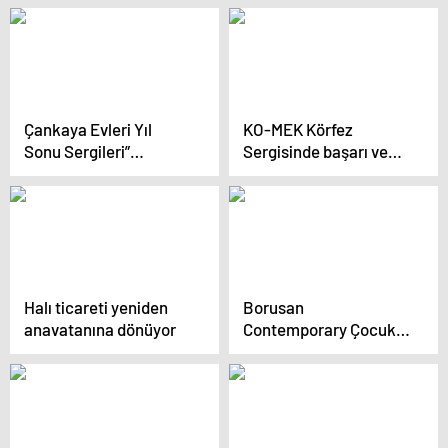
Ankaralılardan büyük
ilgi
Çankaya Evleri Yıl
KO-MEK Körfez
Sonu Sergileri”
Sergisinde başarı ve
Çankaya Belediye
azim ön plana çıktı
Başkanı Hüseyin Can
Güner’in ziyaretiyle
sona erdi
Halı ticareti yeniden
Borusan
anavatanına dönüyor
Contemporary Çocuk
Atölyeleri mayıs ayında
yeni etkinliklerle
çocukları bekliyor