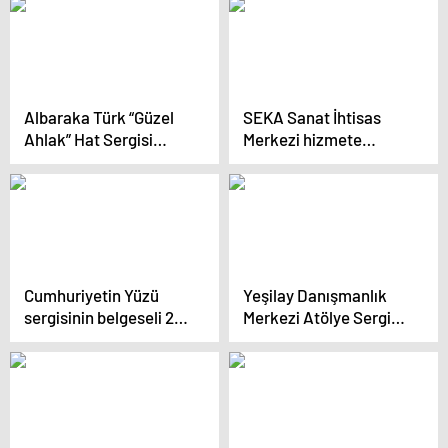
Albaraka Türk “Güzel
SEKA Sanat İhtisas
Ahlak” Hat Sergisi
Merkezi hizmete
Açıldı!
giriyor
Cumhuriyetin Yüzü
Yeşilay Danışmanlık
sergisinin belgeseli 24
Merkezi Atölye Sergisi
Şubat’ta yayında
İstanbul Yenikapı’da
Açıldı