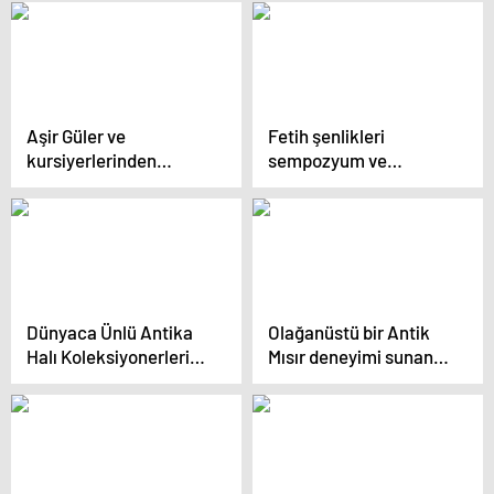
Aşir Güler ve
Fetih şenlikleri
kursiyerlerinden
sempozyum ve
görülmeye değer sergi;
sergiyle başladı Aydın:
Ahşaba hayat verdiler
“Çocuklarımızın
yeşeren umutlarını
çınara çevireceğiz”
Dünyaca Ünlü Antika
Olağanüstü bir Antik
Halı Koleksiyonerleri
Mısır deneyimi sunan
İstanbul’da Buluşacak
‘Tutankhamun, Çocuk
Firavunun Hazineleri’
sergisi Ankara’da açıldı