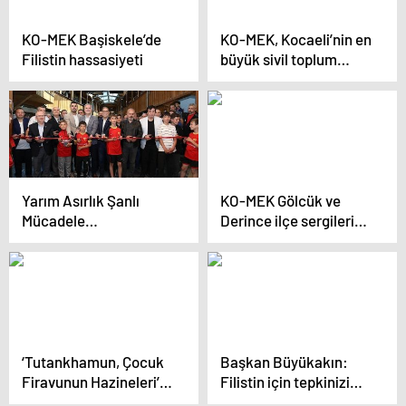
KO-MEK Başiskele’de
KO-MEK, Kocaeli’nin en
Filistin hassasiyeti
büyük sivil toplum
örgütü
Yarım Asırlık Şanlı
KO-MEK Gölcük ve
Mücadele
Derince ilçe sergileri
“Kurtuluşspor” Sergisi
açıldı
Açıldı
‘Tutankhamun, Çocuk
Başkan Büyükakın:
Firavunun Hazineleri’
Filistin için tepkinizi
sergisine
ortaya koyun