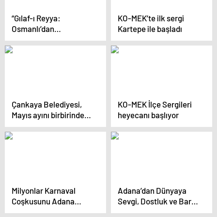
“Gılaf-ı Reyya:
KO-MEK’te ilk sergi
Osmanlı’dan
Kartepe ile başladı
Günümüze Koku
Şişeleri” sergisi açıldı
Çankaya Belediyesi,
KO-MEK İlçe Sergileri
Mayıs ayını birbirinden
heyecanı başlıyor
renkli etkinliklerle
karşılıyor
Milyonlar Karnaval
Adana’dan Dünyaya
Coşkusunu Adana
Sevgi, Dostluk ve Barış
Sokaklarına Yaşadı
Mesajı