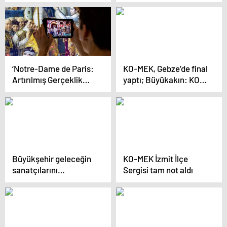
Paşa’yı Yakından
Tanımak İçin Taş
Bina’ya Davet Etti
‘Notre-Dame de Paris:
KO-MEK, Gebze’de final
Artırılmış Gerçeklik
yaptı; Büyükakın: KO-
Sergisi’ Samsung
MEK’te 500 bin
Galaxy Tab Active
kadınımız eğitim aldı
tabletlerle dünyayı
dolaşıyor
Büyükşehir geleceğin
KO-MEK İzmit İlçe
sanatçılarını
Sergisi tam not aldı
yetiştiriyor