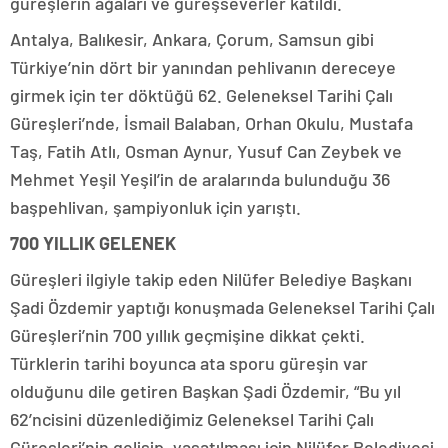
güreşlerin ağaları ve güreşseverler katıldı.
Antalya, Balıkesir, Ankara, Çorum, Samsun gibi
Türkiye’nin dört bir yanından pehlivanın dereceye
girmek için ter döktüğü 62. Geleneksel Tarihi Çalı
Güreşleri’nde, İsmail Balaban, Orhan Okulu, Mustafa
Taş, Fatih Atlı, Osman Aynur, Yusuf Can Zeybek ve
Mehmet Yeşil Yeşil’in de aralarında bulunduğu 36
başpehlivan, şampiyonluk için yarıştı.
700 YILLIK GELENEK
Güreşleri ilgiyle takip eden Nilüfer Belediye Başkanı
Şadi Özdemir yaptığı konuşmada Geleneksel Tarihi Çalı
Güreşleri’nin 700 yıllık geçmişine dikkat çekti.
Türklerin tarihi boyunca ata sporu güreşin var
olduğunu dile getiren Başkan Şadi Özdemir, “Bu yıl
62’ncisini düzenlediğimiz Geleneksel Tarihi Çalı
Güreşleri’nin gelişip, yaşatılması için Nilüfer Belediyesi