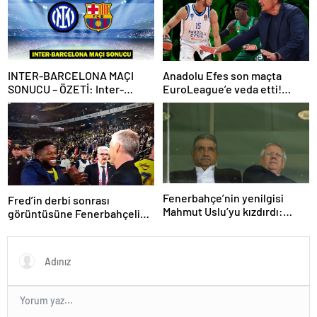
INTER-BARCELONA MAÇI
Anadolu Efes son maçta
SONUCU – ÖZETİ: Inter-
EuroLeague’e veda etti!
Barcelona maçı kaç kaç bitti?
Panathinaikos, Fenerbahçe
Şampiyonlar Ligi’nde ilk
Beko’nun rakibi oldu…
finalist Inter oldu!
Fenerbahçe’nin yenilgisi
Fred’in derbi sonrası
Mahmut Uslu’yu kızdırdı:
görüntüsüne Fenerbahçeli
Beceremedi, gitsin! Adaylık
taraftarlardan tepki!
açıklaması