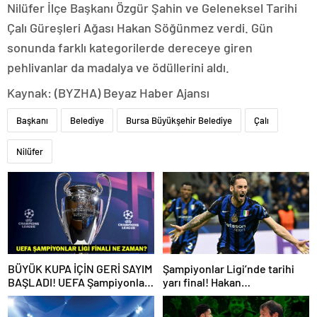
Nilüfer İlçe Başkanı Özgür Şahin ve Geleneksel Tarihi
Çalı Güreşleri Ağası Hakan Söğünmez verdi. Gün
sonunda farklı kategorilerde dereceye giren
pehlivanlar da madalya ve ödüllerini aldı.
Kaynak: (BYZHA) Beyaz Haber Ajansı
Başkanı
Belediye
Bursa Büyükşehir Belediye
Çalı
Nilüfer
BÜYÜK KUPA İÇİN GERİ SAYIM
Şampiyonlar Ligi’nde tarihi
BAŞLADI! UEFA Şampiyonlar
yarı final! Hakan
Ligi finali ne zaman, nerede
Çalhanoğlu’ndan Barça’ya
oynanacak?
karşı 1 gol 1 asist…