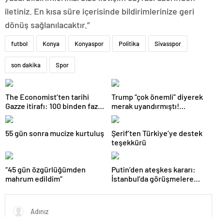
iletiniz. En kısa süre içerisinde bildirimlerinize geri
dönüş sağlanılacaktır.”
futbol
Konya
Konyaspor
Politika
Sivasspor
son dakika
Spor
The Economist’ten tarihi
Trump “çok önemli” diyerek
Gazze itirafı: 100 binden fazla
merak uyandırmıştı!
kişi öldü
Beklenen açıklama sağlık
kararnamesi çıktı
55 gün sonra mucize kurtuluş
Şerif’ten Türkiye’ye destek
teşekkürü
“45 gün özgürlüğümden
Putin’den ateşkes kararı:
mahrum edildim”
İstanbul’da görüşmelere
başlamayı öneriyoruz