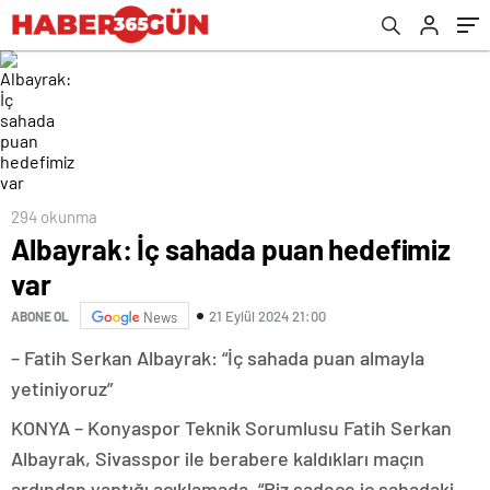
294 okunma
Albayrak: İç sahada puan hedefimiz
var
21 Eylül 2024 21:00
ABONE OL
News
– Fatih Serkan Albayrak: “İç sahada puan almayla
yetiniyoruz”
KONYA – Konyaspor Teknik Sorumlusu Fatih Serkan
Albayrak, Sivasspor ile berabere kaldıkları maçın
ardından yaptığı açıklamada, “Biz sadece iç sahadaki