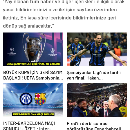
“Yayınlanan tüm haber ve diğer içerikler ile ilgili olarak
yasal bildirimlerinizi bize iletişim sayfası üzerinden
iletiniz. En kısa süre içerisinde bildirimlerinize geri
dönüş sağlanılacaktır.”
BÜYÜK KUPA İÇİN GERİ SAYIM
Şampiyonlar Ligi’nde tarihi
BAŞLADI! UEFA Şampiyonlar
yarı final! Hakan
Ligi finali ne zaman, nerede
Çalhanoğlu’ndan Barça’ya
oynanacak?
karşı 1 gol 1 asist…
INTER-BARCELONA MAÇI
Fred’in derbi sonrası
SONUCU – ÖZETİ: Inter-
görüntüsüne Fenerbahçeli