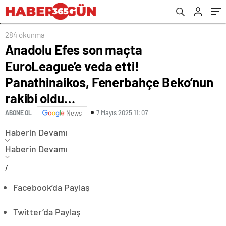
rakibi oldu…
284 okunma
Anadolu Efes son maçta
EuroLeague’e veda etti!
Panathinaikos, Fenerbahçe Beko’nun
rakibi oldu…
7 Mayıs 2025 11:07
ABONE OL
News
Haberin Devamı
Haberin Devamı
/
Facebook’da Paylaş
Twitter’da Paylaş