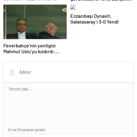
Barcelona maçı kaç kaç bitti?
taraftarlardan tepki!
Şampiyonlar Ligi’nde ilk
Eczacıbaşı Dynavit,
finalist Inter oldu!
Galatasaray’ı 3-0 Yendi
Fenerbahçe’nin yenilgisi
Mahmut Uslu’yu kızdırdı:
Beceremedi, gitsin! Adaylık
açıklaması
En az 10 karakter gerekli