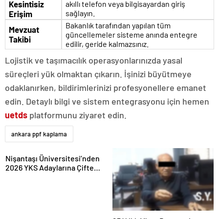
Kesintisiz
akıllı telefon veya bilgisayardan giriş
sağlayın.
Erişim
Bakanlık tarafından yapılan tüm
Mevzuat
güncellemeler sisteme anında entegre
Takibi
edilir, geride kalmazsınız.
Lojistik ve taşımacılık operasyonlarınızda yasal
süreçleri yük olmaktan çıkarın. İşinizi büyütmeye
odaklanırken, bildirimlerinizi profesyonellere emanet
edin. Detaylı bilgi ve sistem entegrasyonu için hemen
uetds
platformunu ziyaret edin.
ankara ppf kaplama
Nişantaşı Üniversitesi’nden
2026 YKS Adaylarına Çifte
Güvence: Sabit Ücret ve
Kesintisiz Burs