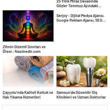
25 Yıllık Miras Davasında
Gözler Temmuz Ayındaki
Karar Duruşmasına Çevrildi
Serjoy : Dijital Medya Ajansı,
Google Reklam Ajansı, SEO
Ajansı ve Web Tasarım Ajansı
Zihnin Gizemli Sınırları ve
Ötesi : Nasılnedir.com
Çayyolu’nda Kaliteli Koltuk ve
Samsun’da Güvenilir Diş
Halı Yıkama Hizmetleri
Klinikleri ve Uzman Doktorlar