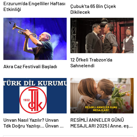
Erzurum’da Engelliler Haftası
Çubuk’ta 65 Bin Çiçek
Etkinliği
Dikilecek
12 Öfkeli Trabzon’da
Sahnelendi
Akra Caz Festivali Başladı
Unvan Nasıl Yazılır? Unvan
RESİMLİ ANNELER GÜNÜ
Tdk Doğru Yazılışı… Ünvan Mi
MESAJLARI 2025 | Anne, eş
Unvan Mı?
ve kayınvalideye özel