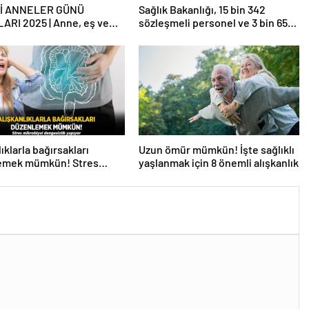
İ ANNELER GÜNÜ
Sağlık Bakanlığı, 15 bin 342
ARI 2025 | Anne, eş ve
sözleşmeli personel ve 3 bin 658
lideye özel WhatsApp ve
sürekli işçi alacak
am’da paylaşabileceğiniz
l Anneler Günü mesajları
ıklarla bağırsakları
Uzun ömür mümkün! İşte sağlıklı
emek mümkün! Stres
yaşlanmak için 8 önemli alışkanlık
yal dengesizlik yapıyor