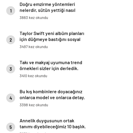
Doğru emzirme yöntemleri
nelerdir, sütün yettiği nasıl
1
anlaşılır?
3883 kez okundu
Taylor Swift yeni albüm planları
için düğmeye bastığını sosyal
2
medyadan duyurdu!
3497 kez okundu
Takı ve makyaj uyumuna trend
örnekleri sizler için derledik.
3
3410 kez okundu
Bu kış kombinlere doyacağınız
onlarca model ve onlarca detay.
4
3398 kez okundu
Annelik duygusunun ortak
tanımı diyebileceğimiz 10 başlık.
5