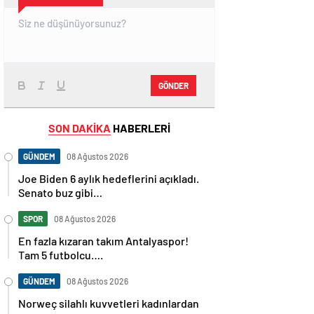
GÖNDER
SON DAKİKA
HABERLERİ
GÜNDEM
08 Ağustos 2026
Joe Biden 6 aylık hedeflerini açıkladı.
Senato buz gibi…
SPOR
08 Ağustos 2026
En fazla kızaran takım Antalyaspor!
Tam 5 futbolcu….
GÜNDEM
08 Ağustos 2026
Norweç silahlı kuvvetleri kadınlardan