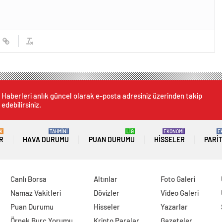
Haberleri anlık güncel olarak e-posta adresiniz üzerinden takip
edebilirsiniz.
K
TAHMİNİ
LİG
EKONOMİ
E
R
HAVA DURUMU
PUAN DURUMU
HISSELER
PARI
Canlı Borsa
Altınlar
Foto Galeri
Namaz Vakitleri
Dövizler
Video Galeri
Puan Durumu
Hisseler
Yazarlar
Örnek Burç Yorumu
Kripto Paralar
Gazeteler