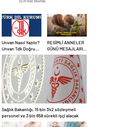
3270 kez okundu
Unvan Nasıl Yazılır?
RESİMLİ ANNELER
Unvan Tdk Doğru
GÜNÜ MESAJLARI
Yazılışı… Ünvan Mi
2025 | Anne, eş ve
Unvan Mı?
kayınvalideye özel
WhatsApp ve
Instagram’da
paylaşabileceğiniz
en güzel Anneler
Günü mesajları
Sağlık Bakanlığı, 15 bin 342 sözleşmeli
personel ve 3 bin 658 sürekli işçi alacak