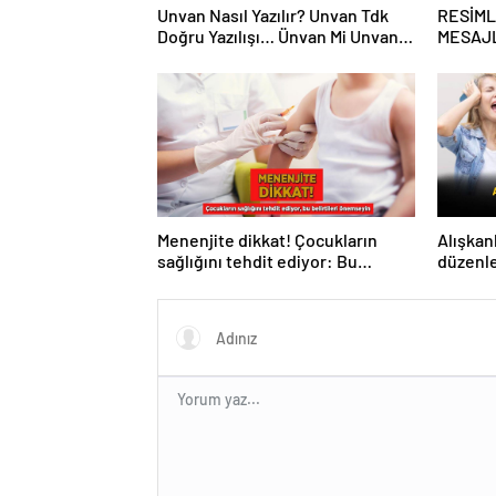
Unvan Nasıl Yazılır? Unvan Tdk
RESİML
Doğru Yazılışı… Ünvan Mi Unvan
MESAJL
Mı?
kayınva
Instagr
en güze
Menenjite dikkat! Çocukların
Alışkanl
sağlığını tehdit ediyor: Bu
düzenl
belirtileri önemseyin
mikrobi