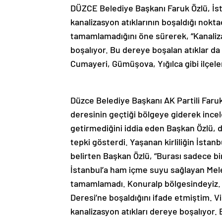
DÜZCE Belediye Başkanı Faruk Özlü, İst
kanalizasyon atıklarının boşaldığı nokta
tamamlamadığını öne sürerek, “Kanaliza
boşalıyor. Bu dereye boşalan atıklar da
Cumayeri, Gümüşova, Yığılca gibi ilçele
Düzce Belediye Başkanı AK Partili Faruk
deresinin geçtiği bölgeye giderek ince
getirmediğini iddia eden Başkan Özlü, de
tepki gösterdi. Yaşanan kirliliğin İstanb
belirten Başkan Özlü, “Burası sadece bir
İstanbul’a ham içme suyu sağlayan Melen 
tamamlamadı. Konuralp bölgesindeyiz. 
Deresi’ne boşaldığını ifade etmiştim. V
kanalizasyon atıkları dereye boşalıyor.