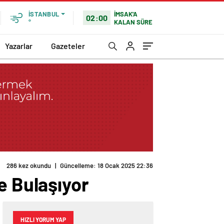
İMSAK'A
İSTANBUL
02:00
KALAN SÜRE
°
Yazarlar
Gazeteler
286 kez okundu
|
Güncelleme: 18 Ocak 2025 22:36
e Bulaşıyor
HIZLI YORUM YAP