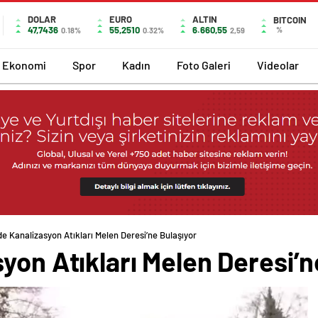
DOLAR
EURO
ALTIN
BITCOIN
47,7436
55,2510
6.660,55
%
0.18%
0.32%
2,59
Ekonomi
Spor
Kadın
Foto Galeri
Videolar
e Kanalizasyon Atıkları Melen Deresi’ne Bulaşıyor
yon Atıkları Melen Deresi’n