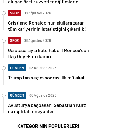
oluşan özel kuvvetler eğitimlerini
başlattı.
SPOR
08 Ağustos 2026
Cristiano Ronaldo’nun akıllara zarar
tüm kariyerinin istatistiğini çıkardık !
SPOR
08 Ağustos 2026
Galatasaray’a kötü haber! Monaco’dan
flaş Onyekuru kararı.
GÜNDEM
08 Ağustos 2026
Trump’tan seçim sonrası ilk mülakat
GÜNDEM
08 Ağustos 2026
Avusturya başbakanı Sebastian Kurz
ile ilgili bilinmeyenler
KATEGORİNİN POPÜLERLERİ