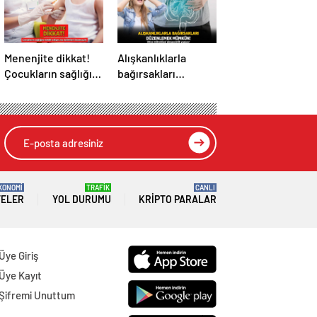
Menenjite dikkat!
Alışkanlıklarla
Çocukların sağlığını
bağırsakları
tehdit ediyor: Bu
düzenlemek
belirtileri
mümkün! Stres
önemseyin
mikrobiyal
dengesizlik yapıyor
KONOMİ
TRAFİK
CANLI
TELER
YOL DURUMU
KRIPTO PARALAR
Üye Giriş
Üye Kayıt
Şifremi Unuttum