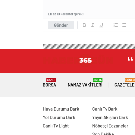
En az 10 karakter gerekli
Gönder
CANLI
ANLIK
GÜNLÜ
BORSA
NAMAZ VAKITLERI
GAZETELE
Hava Durumu Dark
Canlı Tv Dark
Yol Durumu Dark
Yayın Akışları Dark
Canlı Tv Light
Nöbetçi Eczaneler
Son Dakika