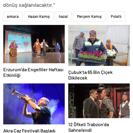
dönüş sağlanılacaktır.”
ankara
Hasan Kamış
hazal
Meryem Kamış
Polatlı
Erzurum’da Engelliler Haftası
Çubuk’ta 65 Bin Çiçek
Etkinliği
Dikilecek
12 Öfkeli Trabzon’da
Sahnelendi
Akra Caz Festivali Başladı