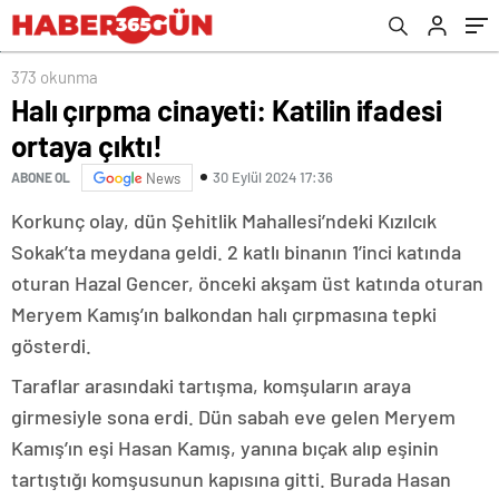
373 okunma
Halı çırpma cinayeti: Katilin ifadesi
ortaya çıktı!
30 Eylül 2024 17:36
ABONE OL
News
Korkunç olay, dün Şehitlik Mahallesi’ndeki Kızılcık
Sokak’ta meydana geldi. 2 katlı binanın 1’inci katında
oturan Hazal Gencer, önceki akşam üst katında oturan
Meryem Kamış’ın balkondan halı çırpmasına tepki
gösterdi.
Taraflar arasındaki tartışma, komşuların araya
girmesiyle sona erdi. Dün sabah eve gelen Meryem
Kamış’ın eşi Hasan Kamış, yanına bıçak alıp eşinin
tartıştığı komşusunun kapısına gitti. Burada Hasan