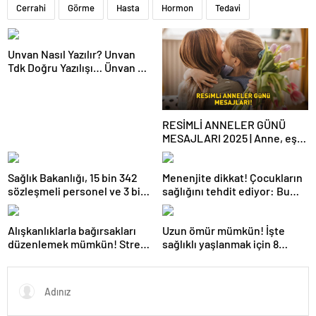
Cerrahi
Görme
Hasta
Hormon
Tedavi
Unvan Nasıl Yazılır? Unvan
Tdk Doğru Yazılışı… Ünvan Mi
Unvan Mı?
RESİMLİ ANNELER GÜNÜ
MESAJLARI 2025 | Anne, eş
ve kayınvalideye özel
WhatsApp ve Instagram’da
Sağlık Bakanlığı, 15 bin 342
Menenjite dikkat! Çocukların
paylaşabileceğiniz en güzel
sözleşmeli personel ve 3 bin
sağlığını tehdit ediyor: Bu
Anneler Günü mesajları
658 sürekli işçi alacak
belirtileri önemseyin
Alışkanlıklarla bağırsakları
Uzun ömür mümkün! İşte
düzenlemek mümkün! Stres
sağlıklı yaşlanmak için 8
mikrobiyal dengesizlik
önemli alışkanlık
yapıyor