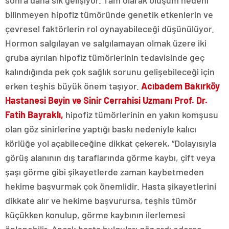
sonra daha sık gelişiyor. Tam olarak oluşum nedeni
bilinmeyen hipofiz tümöründe genetik etkenlerin ve
çevresel faktörlerin rol oynayabileceği düşünülüyor.
Hormon salgılayan ve salgılamayan olmak üzere iki
gruba ayrılan hipofiz tümörlerinin tedavisinde geç
kalındığında pek çok sağlık sorunu gelişebileceği için
erken teşhis büyük önem taşıyor.
Acıbadem Bakırköy
Hastanesi
Beyin ve Sinir Cerrahisi Uzmanı Prof. Dr.
Fatih Bayraklı,
hipofiz tümörlerinin en yakın komşusu
olan göz sinirlerine yaptığı baskı nedeniyle kalıcı
körlüğe yol açabileceğine dikkat çekerek, “Dolayısıyla
görüş alanının dış taraflarında görme kaybı, çift veya
şaşı görme gibi şikayetlerde zaman kaybetmeden
hekime başvurmak çok önemlidir. Hasta şikayetlerini
dikkate alır ve hekime başvurursa, teşhis tümör
küçükken konulup, görme kaybının ilerlemesi