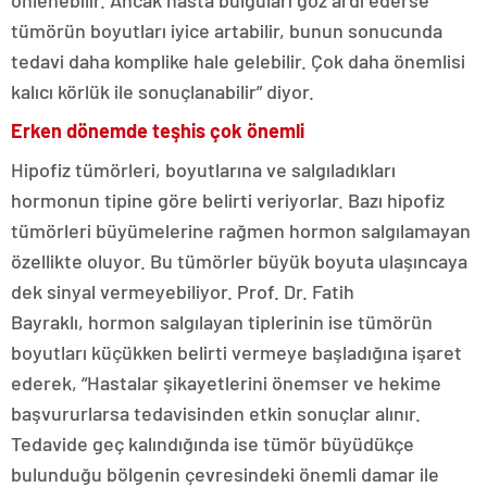
önlenebilir. Ancak hasta bulguları göz ardı ederse
tümörün boyutları iyice artabilir, bunun sonucunda
tedavi daha komplike hale gelebilir. Çok daha önemlisi
kalıcı körlük ile sonuçlanabilir” diyor.
Erken dönemde teşhis çok önemli
Hipofiz tümörleri, boyutlarına ve salgıladıkları
hormonun tipine göre belirti veriyorlar. Bazı hipofiz
tümörleri büyümelerine rağmen hormon salgılamayan
özellikte oluyor. Bu tümörler büyük boyuta ulaşıncaya
dek sinyal vermeyebiliyor. Prof. Dr. Fatih
Bayraklı,
hormon salgılayan tiplerinin ise tümörün
boyutları küçükken belirti vermeye başladığına işaret
ederek, “Hastalar şikayetlerini önemser ve hekime
başvururlarsa tedavisinden etkin sonuçlar alınır.
Tedavide geç kalındığında ise tümör büyüdükçe
bulunduğu bölgenin çevresindeki önemli damar ile