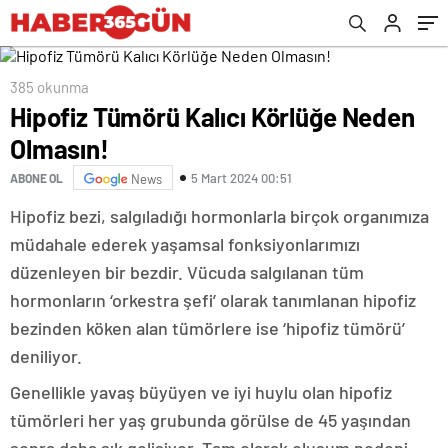
385 okunma
Hipofiz Tümörü Kalıcı Körlüğe Neden
Olmasın!
5 Mart 2024 00:51
ABONE OL
News
Hipofiz bezi, salgıladığı hormonlarla birçok organımıza
müdahale ederek yaşamsal fonksiyonlarımızı
düzenleyen bir bezdir. Vücuda salgılanan tüm
hormonların ‘orkestra şefi’ olarak tanımlanan hipofiz
bezinden köken alan tümörlere ise ‘hipofiz tümörü’
deniliyor.
Genellikle yavaş büyüyen ve iyi huylu olan hipofiz
tümörleri her yaş grubunda görülse de 45 yaşından