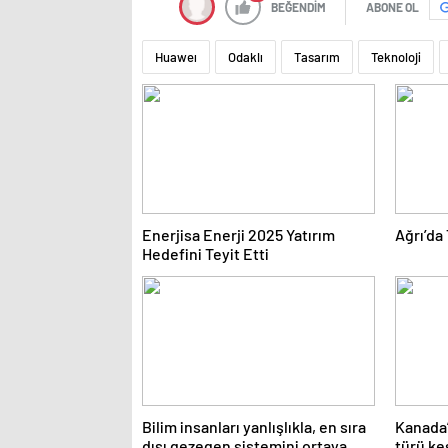
BEĞENDİM
ABONE OL
Huaweı
Odaklı
Tasarım
Teknoloji
Enerjisa Enerji 2025 Yatırım
Ağrı’da
Hedefini Teyit Etti
Bilim insanları yanlışlıkla, en sıra
Kanada’
dışı gezegen sistemini ortaya
türü ke