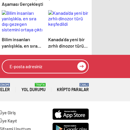
Aşaması Gerçekleşti
Bilim insanları
Kanada’da yeni bir
yanlışlıkla, en sıra
zırhlı dinozor türü
dışı gezegen
keşfedildi
sistemini ortaya
çıktı
KONOMİ
TRAFİK
CANLI
TELER
YOL DURUMU
KRIPTO PARALAR
Üye Giriş
Üye Kayıt
Şifremi Unuttum