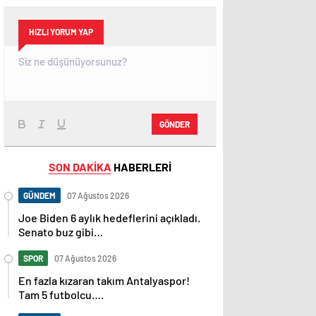
HIZLI YORUM YAP
GÖNDER
SON DAKİKA
HABERLERİ
GÜNDEM
07 Ağustos 2026
Joe Biden 6 aylık hedeflerini açıkladı.
Senato buz gibi…
SPOR
07 Ağustos 2026
En fazla kızaran takım Antalyaspor!
Tam 5 futbolcu….