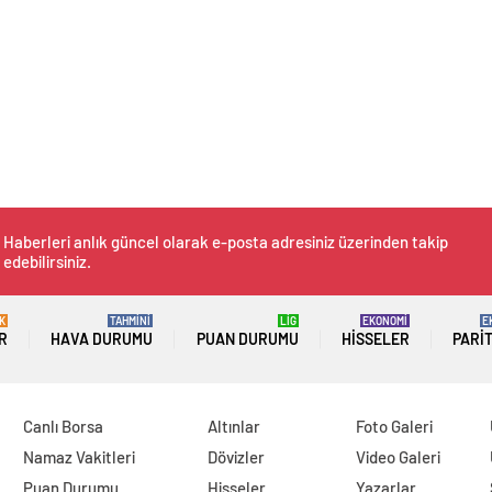
Haberleri anlık güncel olarak e-posta adresiniz üzerinden takip
edebilirsiniz.
K
TAHMİNİ
LİG
EKONOMİ
E
R
HAVA DURUMU
PUAN DURUMU
HISSELER
PARI
Canlı Borsa
Altınlar
Foto Galeri
Namaz Vakitleri
Dövizler
Video Galeri
Puan Durumu
Hisseler
Yazarlar