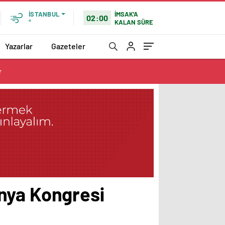
İMSAK'A
İSTANBUL
02:00
KALAN SÜRE
°
Yazarlar
Gazeteler
r
nya Kongresi