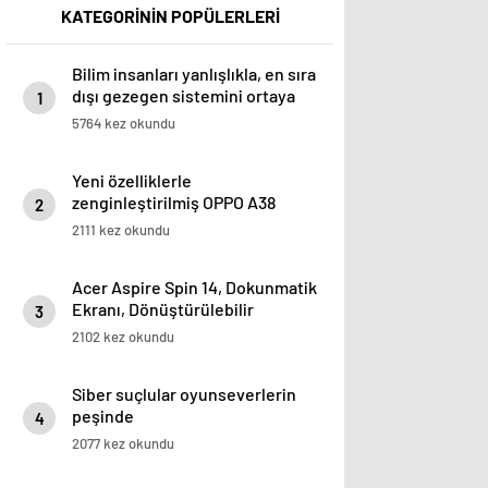
KATEGORİNİN POPÜLERLERİ
Bilim insanları yanlışlıkla, en sıra
dışı gezegen sistemini ortaya
1
çıktı
5764 kez okundu
Yeni özelliklerle
zenginleştirilmiş OPPO A38
2
satışta
2111 kez okundu
Acer Aspire Spin 14, Dokunmatik
Ekranı, Dönüştürülebilir
3
Kullanım Modlarıyla Mobil
2102 kez okundu
Kullanıcılara Çoklu Görevlerinde
Destek Oluyor
Siber suçlular oyunseverlerin
peşinde
4
2077 kez okundu