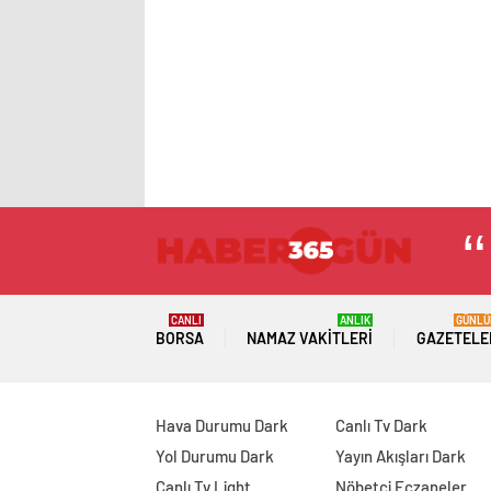
CANLI
ANLIK
GÜNLÜ
BORSA
NAMAZ VAKITLERI
GAZETELE
Hava Durumu Dark
Canlı Tv Dark
Yol Durumu Dark
Yayın Akışları Dark
Canlı Tv Light
Nöbetçi Eczaneler