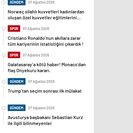
GÜNDEM
07 Ağustos 2026
Norweç silahlı kuvvetleri kadınlardan
oluşan özel kuvvetler eğitimlerini
başlattı.
SPOR
07 Ağustos 2026
Cristiano Ronaldo’nun akıllara zarar
tüm kariyerinin istatistiğini çıkardık !
SPOR
07 Ağustos 2026
Galatasaray’a kötü haber! Monaco’dan
flaş Onyekuru kararı.
GÜNDEM
07 Ağustos 2026
Trump’tan seçim sonrası ilk mülakat
GÜNDEM
07 Ağustos 2026
Avusturya başbakanı Sebastian Kurz
ile ilgili bilinmeyenler