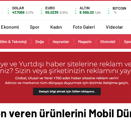
DOLAR
EURO
ALTIN
BITCOIN
47,7069
55,0235
6.599,02
%
0.17%
0.01%
1,64
Ekonomi
Spor
Kadın
Foto Galeri
Videolar
Bilim & Teknoloji
Doğa
Hayvanlar
Magazin
Otomobil
Spo
 veren ürünlerini Mobil Dü