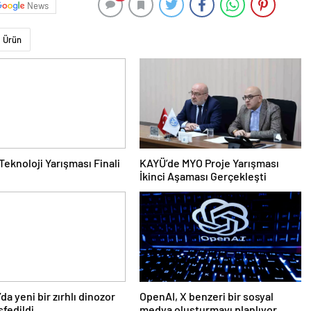
News
Ürün
 Teknoloji Yarışması Finali
KAYÜ’de MYO Proje Yarışması
İkinci Aşaması Gerçekleşti
da yeni bir zırhlı dinozor
OpenAI, X benzeri bir sosyal
şfedildi
medya oluşturmayı planlıyor