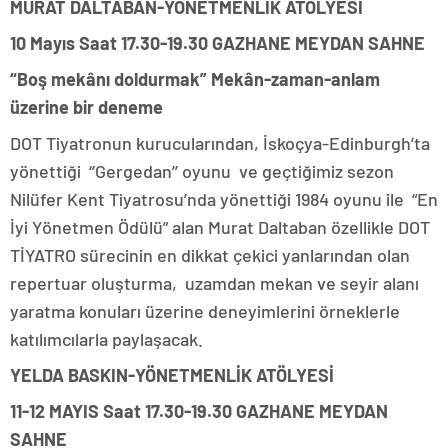
MURAT DALTABAN-YÖNETMENLİK ATÖLYESİ
10 Mayıs Saat 17.30-19.30
GAZHANE MEYDAN SAHNE
“Boş mekânı doldurmak” Mekân-zaman-anlam
üzerine bir deneme
DOT Tiyatronun kurucularından, İskoçya-Edinburgh’ta
yönettiği ‘’Gergedan’’ oyunu ve geçtiğimiz sezon
Nilüfer Kent Tiyatrosu’nda yönettiği 1984 oyunu ile “En
İyi Yönetmen Ödülü” alan Murat Daltaban özellikle DOT
TİYATRO sürecinin en dikkat çekici yanlarından olan
repertuar oluşturma, uzamdan mekan ve seyir alanı
yaratma konuları üzerine deneyimlerini örneklerle
katılımcılarla paylaşacak.
YELDA BASKIN-YÖNETMENLİK ATÖLYESİ
11-12 MAYIS Saat 17.30-19.30 GAZHANE MEYDAN
SAHNE