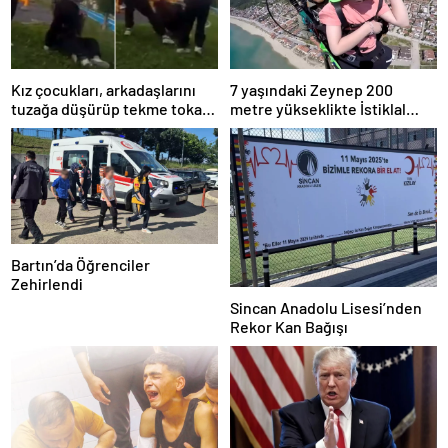
Kız çocukları, arkadaşlarını
7 yaşındaki Zeynep 200
tuzağa düşürüp tekme tokat
metre yükseklikte İstiklal
dövdü
Marşı’nı ezbere okudu
Bartın’da Öğrenciler
Zehirlendi
Sincan Anadolu Lisesi’nden
Rekor Kan Bağışı