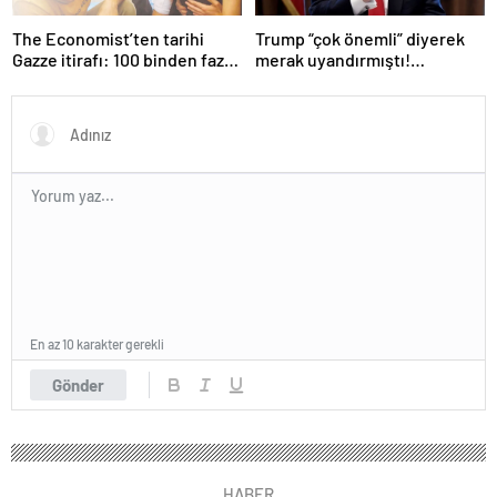
The Economist’ten tarihi
Trump “çok önemli” diyerek
Gazze itirafı: 100 binden fazla
merak uyandırmıştı!
kişi öldü
Beklenen açıklama sağlık
kararnamesi çıktı
En az 10 karakter gerekli
Gönder
HABER