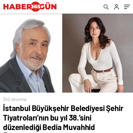
Bedia Muvahhid Ödülleri’nin takdimi ile
Harbiye Muhsin Ertuğrul Sahnesi’nde
başlıyor
342 okunma
İstanbul Büyükşehir Belediyesi Şehir
Tiyatroları’nın bu yıl 38.’sini
düzenlediği Bedia Muvahhid