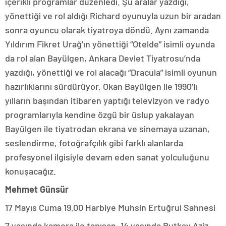
içerikli programlar düzenledi. Şu aralar yazdığı,
yönettiği ve rol aldığı Richard oyunuyla uzun bir aradan
sonra oyuncu olarak tiyatroya döndü. Aynı zamanda
Yıldırım Fikret Urağ’ın yönettiği “Otelde” isimli oyunda
da rol alan Bayülgen, Ankara Devlet Tiyatrosu’nda
yazdığı, yönettiği ve rol alacağı “Dracula” isimli oyunun
hazırlıklarını sürdürüyor. Okan Bayülgen ile 1990’lı
yılların başından itibaren yaptığı televizyon ve radyo
programlarıyla kendine özgü bir üslup yakalayan
Bayülgen ile tiyatrodan ekrana ve sinemaya uzanan,
seslendirme, fotoğrafçılık gibi farklı alanlarda
profesyonel ilgisiyle devam eden sanat yolculuğunu
konuşacağız.
Mehmet Günsür
17 Mayıs Cuma 19.00 Harbiye Muhsin Ertuğrul Sahnesi
7 yaşında kamera ile tanışan, 14 yaşında Rutkay Aziz,