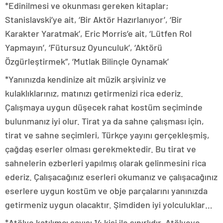
*Edinilmesi ve okunması gereken kitaplar;
Stanislavski’ye ait, ‘Bir Aktör Hazırlanıyor’, ‘Bir
Karakter Yaratmak’, Eric Morris’e ait, ‘Lütfen Rol
Yapmayın’, ‘Fütursuz Oyunculuk’, ‘Aktörü
Özgürleştirmek”, ‘Mutlak Bilinçle Oynamak’
*Yanınızda kendinize ait müzik arşiviniz ve
kulaklıklarınız, matınızı getirmenizi rica ederiz.
Çalışmaya uygun düşecek rahat kostüm seçiminde
bulunmanız iyi olur. Tirat ya da sahne çalışması için,
tirat ve sahne seçimleri, Türkçe yayını gerçekleşmiş,
çağdaş eserler olması gerekmektedir. Bu tirat ve
sahnelerin ezberleri yapılmış olarak gelinmesini rica
ederiz. Çalışacağınız eserleri okumanız ve çalışacağınız
eserlere uygun kostüm ve obje parçalarını yanınızda
getirmeniz uygun olacaktır. Şimdiden iyi yolculuklar…
*Atölye katılımcı sayısı 14 kişi ile sınırlıdır. Atölyeye