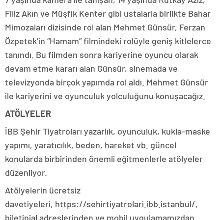
Filiz Akın ve Müşfik Kenter gibi ustalarla birlikte Bahar
Mimozaları dizisinde rol alan Mehmet Günsür, Ferzan
Özpetek’in “Hamam” filmindeki rolüyle geniş kitlelerce
tanındı. Bu filmden sonra kariyerine oyuncu olarak
devam etme kararı alan Günsür, sinemada ve
televizyonda birçok yapımda rol aldı. Mehmet Günsür
ile kariyerini ve oyunculuk yolculuğunu konuşacağız.
ATÖLYELER
İBB Şehir Tiyatroları yazarlık, oyunculuk, kukla-maske
yapımı, yaratıcılık, beden, hareket vb. güncel
konularda birbirinden önemli eğitmenlerle atölyeler
düzenliyor.
Atölyelerin ücretsiz
davetiyeleri,
https://sehirtiyatrolari.ibb.istanbul/,
biletinial
adreslerinden ve mobil uygulamamızdan