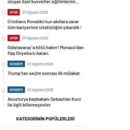
oluşan özel kuvvetler eğitimlerini
başlattı.
SPOR
07 Ağustos 2026
Cristiano Ronaldo’nun akıllara zarar
tüm kariyerinin istatistiğini çıkardık !
SPOR
07 Ağustos 2026
Galatasaray’a kötü haber! Monaco’dan
flaş Onyekuru kararı.
GÜNDEM
07 Ağustos 2026
Trump’tan seçim sonrası ilk mülakat
GÜNDEM
07 Ağustos 2026
Avusturya başbakanı Sebastian Kurz
ile ilgili bilinmeyenler
KATEGORİNİN POPÜLERLERİ