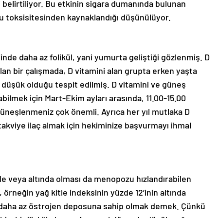
 belirtiliyor. Bu etkinin sigara dumanında bulunan
oku toksisitesinden kaynaklandığı düşünülüyor.
ğinde daha az folikül, yani yumurta geliştiği gözlenmiş. D
ılan bir çalışmada, D vitamini alan grupta erken yaşta
düşük olduğu tespit edilmiş. D vitamini ve güneş
lmek için Mart-Ekim ayları arasında, 11.00-15.00
güneşlenmeniz çok önemli. Ayrıca her yıl mutlaka D
 takviye ilaç almak için hekiminize başvurmayı ihmal
de veya altında olması da menopozu hızlandırabilen
, örneğin yağ kitle indeksinin yüzde 12’inin altında
a daha az östrojen deposuna sahip olmak demek. Çünkü