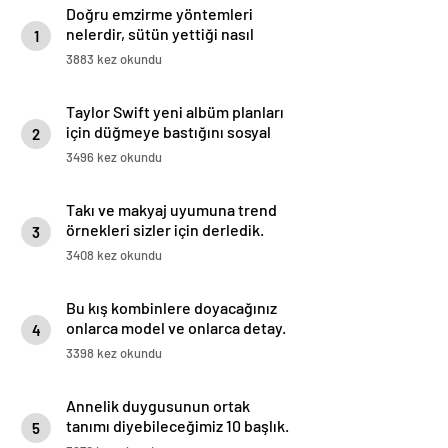
Doğru emzirme yöntemleri
nelerdir, sütün yettiği nasıl
1
anlaşılır?
3883 kez okundu
Taylor Swift yeni albüm planları
için düğmeye bastığını sosyal
2
medyadan duyurdu!
3496 kez okundu
Takı ve makyaj uyumuna trend
örnekleri sizler için derledik.
3
3408 kez okundu
Bu kış kombinlere doyacağınız
onlarca model ve onlarca detay.
4
3398 kez okundu
Annelik duygusunun ortak
tanımı diyebileceğimiz 10 başlık.
5