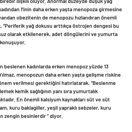
birebir ilişkili oluyor. Anormal düzeyde düşük yağ
 kadından 1’inin daha erken yaşta menopoza girmesine
e yandan obezitenin de menopozu hızlandıran önemli
k, “Periferik yağ dokusu arttıkça östrojen dengesi bu
uz olarak etkilenerek, adet döngülerini ve yumurta
e konuşuyor.
in beslenen kadınlarda erken menopoz yüzde 13
 Yılmaz, menopozun daha erken yaşta gelişme riskine
nem verilmesi gerektiğini hatırlatarak, “Beslenme
lemek kemik sağlığının yanı sıra yumurtalık
ktadır. En önemli kalsiyum kaynakları süt ve süt
m, kuru baklagiller, yeşil yapraklı sebzeler, kuru
an zengin besinlerdir ” diyor.