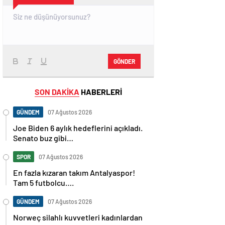
GÖNDER
SON DAKİKA
HABERLERİ
GÜNDEM
07 Ağustos 2026
Joe Biden 6 aylık hedeflerini açıkladı.
Senato buz gibi…
SPOR
07 Ağustos 2026
En fazla kızaran takım Antalyaspor!
Tam 5 futbolcu….
GÜNDEM
07 Ağustos 2026
Norweç silahlı kuvvetleri kadınlardan