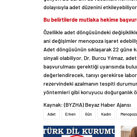
dolayısıyla adet düzenini etkileyebiliyo
Bu belirtilerde mutlaka hekime başvu
Özellikle adet döngüsündeki değişiklik
ani değişimler menopoza işaret edebil
Adet döngüsünün sıklaşarak 22 güne ka
sinyali olabiliyor. Dr. Burcu Yılmaz, 
başvurulması gerektiği uyarısında buluna
değerlendirecek, tanıyı gerekirse labor
rezervindeki azalmanın tespiti durum
yöntemleri gibi koruyucu doğurganlık önle
Kaynak: (BYZHA) Beyaz Haber Ajansı
Adet
Erken
Gün
Kadın
Menopoz