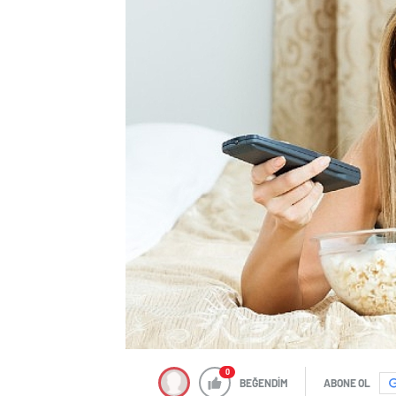
0
BEĞENDİM
ABONE OL