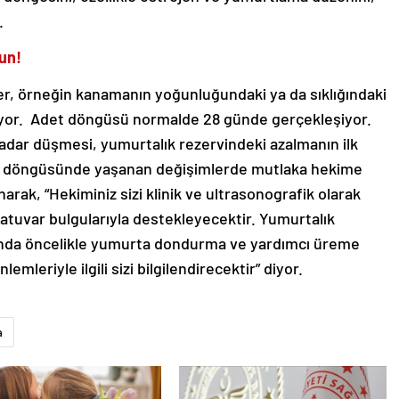
r.
run!
ler, örneğin kanamanın yoğunluğundaki ya da sıklığındaki
iyor. Adet döngüsü normalde 28 günde gerçekleşiyor.
dar düşmesi, yumurtalık rezervindeki azalmanın ilk
adet döngüsünde yaşanan değişimlerde mutlaka hekime
rak, “Hekiminiz sizi klinik ve ultrasonografik olarak
atuvar bulgularıyla destekleyecektir. Yumurtalık
unda öncelikle yumurta dondurma ve yardımcı üreme
mleriyle ilgili sizi bilgilendirecektir” diyor.
a