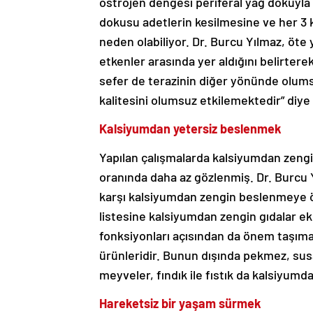
östrojen dengesi periferal yağ dokuyla 
dokusu adetlerin kesilmesine ve her 3
neden olabiliyor. Dr. Burcu Yılmaz, öt
etkenler arasında yer aldığını belirtere
sefer de terazinin diğer yönünde olums
kalitesini olumsuz etkilemektedir” diy
Kalsiyumdan yetersiz beslenmek
Yapılan çalışmalarda kalsiyumdan zeng
oranında daha az gözlenmiş. Dr. Burcu
karşı kalsiyumdan zengin beslenmeye ö
listesine kalsiyumdan zengin gıdalar ek
fonksiyonları açısından da önem taşıma
ürünleridir. Bunun dışında pekmez, susa
meyveler, fındık ile fıstık da kalsiyumd
Hareketsiz bir yaşam sürmek