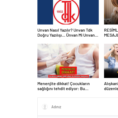
Unvan Nasıl Yazılır? Unvan Tdk
RESİML
Doğru Yazılışı… Ünvan Mi Unvan
MESAJL
Mı?
kayınva
Instagr
en güze
Menenjite dikkat! Çocukların
Alışkanl
sağlığını tehdit ediyor: Bu
düzenl
belirtileri önemseyin
mikrobi