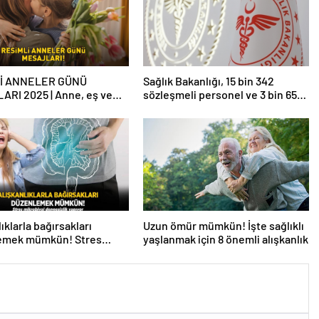
İ ANNELER GÜNÜ
Sağlık Bakanlığı, 15 bin 342
ARI 2025 | Anne, eş ve
sözleşmeli personel ve 3 bin 658
lideye özel WhatsApp ve
sürekli işçi alacak
am’da paylaşabileceğiniz
l Anneler Günü mesajları
ıklarla bağırsakları
Uzun ömür mümkün! İşte sağlıklı
emek mümkün! Stres
yaşlanmak için 8 önemli alışkanlık
yal dengesizlik yapıyor