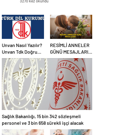
3270 kez okundu
Unvan Nasıl Yazılır?
RESİMLİ ANNELER
Unvan Tdk Doğru
GÜNÜ MESAJLARI
Yazılışı… Ünvan Mi
2025 | Anne, eş ve
Unvan Mı?
kayınvalideye özel
WhatsApp ve
Instagram’da
paylaşabileceğiniz
en güzel Anneler
Günü mesajları
Sağlık Bakanlığı, 15 bin 342 sözleşmeli
personel ve 3 bin 658 sürekli işçi alacak