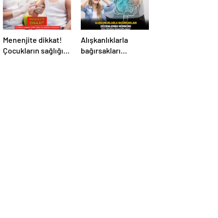
Menenjite dikkat!
Alışkanlıklarla
Çocukların sağlığını
bağırsakları
tehdit ediyor: Bu
düzenlemek
belirtileri
mümkün! Stres
önemseyin
mikrobiyal
dengesizlik yapıyor