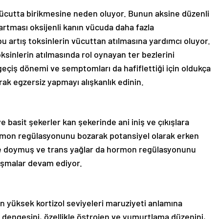
 vücutta birikmesine neden oluyor. Bunun aksine düzenli
 artması oksijenli kanın vücuda daha fazla
 artış toksinlerin vücuttan atılmasına yardımcı oluyor.
oksinlerin atılmasında rol oynayan ter bezlerini
geçiş dönemi ve semptomları da hafiflettiği için oldukça
rak egzersiz yapmayı alışkanlık edinin.
e basit şekerler kan şekerinde ani iniş ve çıkışlara
mon regülasyonunu bozarak potansiyel olarak erken
lde doymuş ve trans yağlar da hormon regülasyonunu
lışmalar devam ediyor.
 yüksek kortizol seviyeleri maruziyeti anlamına
dengesini, özellikle östrojen ve yumurtlama düzenini,