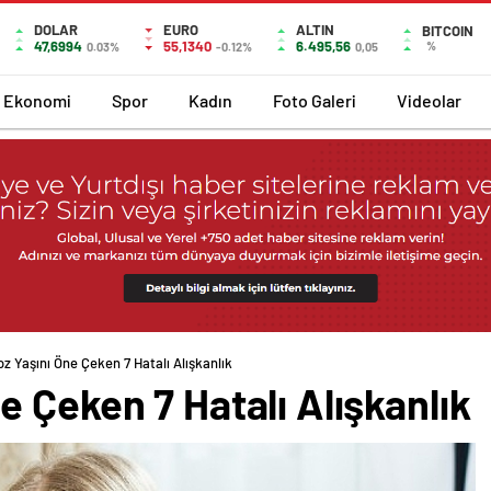
DOLAR
EURO
ALTIN
BITCOIN
47,6994
55,1340
6.495,56
%
0.03%
-0.12%
0,05
Ekonomi
Spor
Kadın
Foto Galeri
Videolar
z Yaşını Öne Çeken 7 Hatalı Alışkanlık
 Çeken 7 Hatalı Alışkanlık