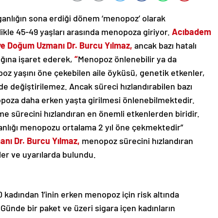
anlığın sona erdiği dönem ‘menopoz’ olarak
llikle 45-49 yaşları arasında menopoza giriyor.
Acıbadem
 ve Doğum Uzmanı Dr. Burcu Yılmaz,
ancak bazı hatalı
ığına işaret ederek,
“
Menopoz önlenebilir ya da
opoz yaşını öne çekebilen aile öyküsü, genetik etkenler,
de değiştirilemez. Ancak süreci hızlandırabilen bazı
opoza daha erken yaşta girilmesi önlenebilmektedir.
me sürecini hızlandıran en önemli etkenlerden biridir.
kanlığı menopozu ortalama 2 yıl öne çekmektedir”
anı Dr. Burcu Yılmaz,
menopoz sürecini hızlandıran
riler ve uyarılarda bulundu.
0 kadından 1’inin erken menopoz için risk altında
ünde bir paket ve üzeri sigara içen kadınların