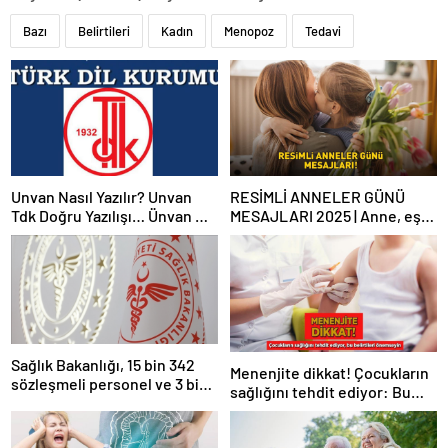
Bazı
Belirtileri
Kadın
Menopoz
Tedavi
Unvan Nasıl Yazılır? Unvan
RESİMLİ ANNELER GÜNÜ
Tdk Doğru Yazılışı… Ünvan Mi
MESAJLARI 2025 | Anne, eş
Unvan Mı?
ve kayınvalideye özel
WhatsApp ve Instagram’da
paylaşabileceğiniz en güzel
Anneler Günü mesajları
Sağlık Bakanlığı, 15 bin 342
Menenjite dikkat! Çocukların
sözleşmeli personel ve 3 bin
sağlığını tehdit ediyor: Bu
658 sürekli işçi alacak
belirtileri önemseyin