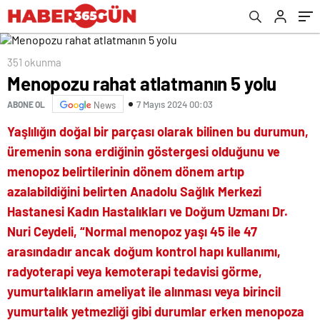
351 okunma
Menopozu rahat atlatmanın 5 yolu
7 Mayıs 2024 00:03
ABONE OL
News
Yaşlılığın doğal bir parçası olarak bilinen bu durumun,
üremenin sona erdiğinin göstergesi olduğunu ve
menopoz belirtilerinin dönem dönem artıp
azalabildiğini belirten Anadolu Sağlık Merkezi
Hastanesi Kadın Hastalıkları ve Doğum Uzmanı Dr.
Nuri Ceydeli, “Normal menopoz yaşı 45 ile 47
arasındadır ancak doğum kontrol hapı kullanımı,
radyoterapi veya kemoterapi tedavisi görme,
yumurtalıkların ameliyat ile alınması veya birincil
yumurtalık yetmezliği gibi durumlar erken menopoza