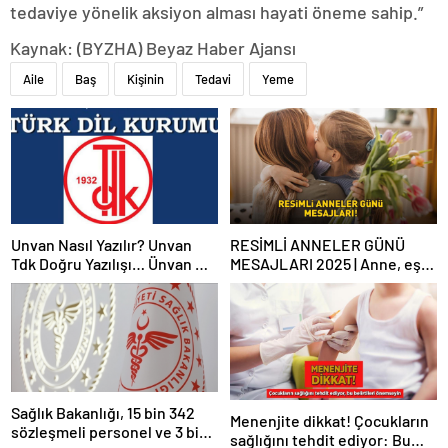
tedaviye yönelik aksiyon alması hayati öneme sahip.”
Kaynak: (BYZHA) Beyaz Haber Ajansı
Aile
Baş
Kişinin
Tedavi
Yeme
Unvan Nasıl Yazılır? Unvan
RESİMLİ ANNELER GÜNÜ
Tdk Doğru Yazılışı… Ünvan Mi
MESAJLARI 2025 | Anne, eş
Unvan Mı?
ve kayınvalideye özel
WhatsApp ve Instagram’da
paylaşabileceğiniz en güzel
Anneler Günü mesajları
Sağlık Bakanlığı, 15 bin 342
Menenjite dikkat! Çocukların
sözleşmeli personel ve 3 bin
sağlığını tehdit ediyor: Bu