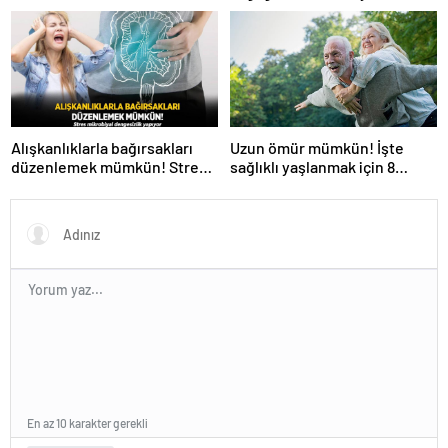
658 sürekli işçi alacak
belirtileri önemseyin
Alışkanlıklarla bağırsakları
Uzun ömür mümkün! İşte
düzenlemek mümkün! Stres
sağlıklı yaşlanmak için 8
mikrobiyal dengesizlik
önemli alışkanlık
yapıyor
En az 10 karakter gerekli