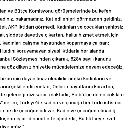
Plan ve Bütçe Komisyonu görüşmelerinde bu kefeni
dınız, bakamadınız. Katledilenleri görmezden geldiniz.
tek AKP iktidarı görmedi. Kadınları ve çocukları sahipsiz
ak şiddete davetiye çıkartan, halka hizmet etmek için
, kadınları çalışma hayatından koparmaya çalışan;
i kadını koruyamayan siyasi iktidarla her alanda
nbul Sözleşmesi’nden çıkarak, 6284 sayılı kanunu
rına göz diken zihniyetle mücadelemize devam edeceğiz.
 bizim için dayanılmaz olmalıdır çünkü kadınların ve
rını şekillendirecektir. Onların hayatlarını karartan,
im de geleceğimizi karartmaktadır. Bu bütçe de en çok kim
k” derim. Türkiye’de kadına ve çocuğa her türlü istismar
ın ne de çocuğun adı var. Kadın ve çocuğun olmadığı
döşenmiş bir dinamit niteliğindedir. Bu bütçeye evet
diyeceğiz.”