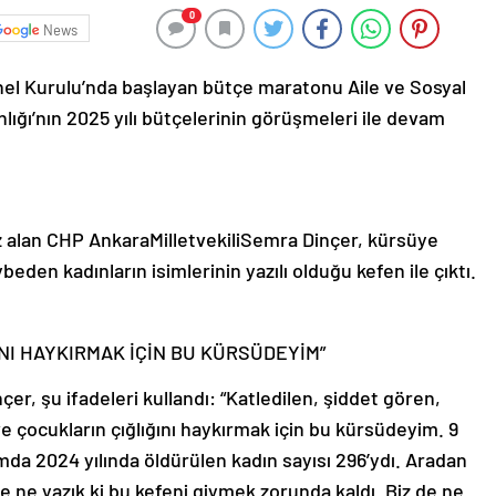
0
News
nel Kurulu’nda başlayan bütçe maratonu Aile ve Sosyal
nlığı’nın 2025 yılı bütçelerinin görüşmeleri ile devam
z alan CHP AnkaraMilletvekiliSemra Dinçer, kürsüye
eden kadınların isimlerinin yazılı olduğu kefen ile çıktı.
NI HAYKIRMAK İÇİN BU KÜRSÜDEYİM”
r, şu ifadeleri kullandı: “Katledilen, şiddet gören,
e çocukların çığlığını haykırmak için bu kürsüdeyim. 9
mda 2024 yılında öldürülen kadın sayısı 296’ydı. Aradan
ve ne yazık ki bu kefeni giymek zorunda kaldı. Biz de ne