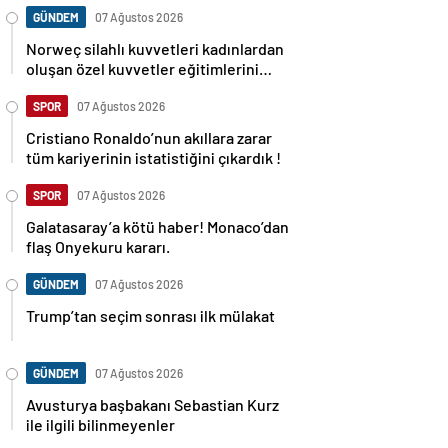
GÜNDEM
07 Ağustos 2026
Norweç silahlı kuvvetleri kadınlardan
oluşan özel kuvvetler eğitimlerini
başlattı.
SPOR
07 Ağustos 2026
Cristiano Ronaldo’nun akıllara zarar
tüm kariyerinin istatistiğini çıkardık !
SPOR
07 Ağustos 2026
Galatasaray’a kötü haber! Monaco’dan
flaş Onyekuru kararı.
GÜNDEM
07 Ağustos 2026
Trump’tan seçim sonrası ilk mülakat
GÜNDEM
07 Ağustos 2026
Avusturya başbakanı Sebastian Kurz
ile ilgili bilinmeyenler