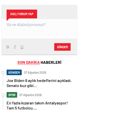
HIZLI YORUM YAP
GÖNDER
SON DAKİKA
HABERLERİ
GÜNDEM
07 Ağustos 2026
Joe Biden 6 aylık hedeflerini açıkladı.
Senato buz gibi…
SPOR
07 Ağustos 2026
En fazla kızaran takım Antalyaspor!
Tam 5 futbolcu….