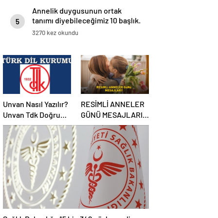
Annelik duygusunun ortak
tanımı diyebileceğimiz 10 başlık.
5
3270 kez okundu
Unvan Nasıl Yazılır?
RESİMLİ ANNELER
Unvan Tdk Doğru
GÜNÜ MESAJLARI
Yazılışı… Ünvan Mi
2025 | Anne, eş ve
Unvan Mı?
kayınvalideye özel
WhatsApp ve
Instagram’da
paylaşabileceğiniz
en güzel Anneler
Günü mesajları