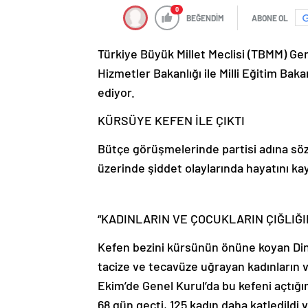
0
BEĞENDİM
ABONE OL
Türkiye Büyük Millet Meclisi (TBMM) Ge
Hizmetler Bakanlığı ile Milli Eğitim Baka
ediyor.
KÜRSÜYE KEFEN İLE ÇIKTI
Bütçe görüşmelerinde partisi adına sö
üzerinde şiddet olaylarında hayatını kayb
“KADINLARIN VE ÇOCUKLARIN ÇIĞLIĞI
Kefen bezini kürsünün önüne koyan Dinçe
tacize ve tecavüze uğrayan kadınların v
Ekim’de Genel Kurul’da bu kefeni açtığı
68 gün geçti, 125 kadın daha katledildi 