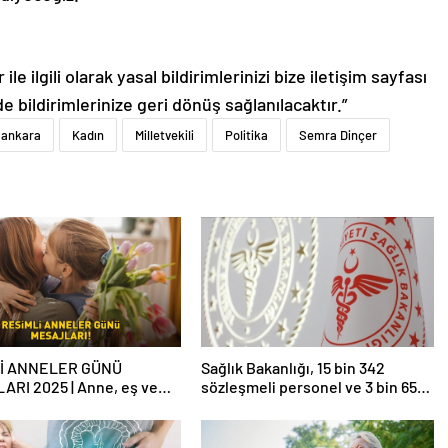
le ilgili olarak yasal bildirimlerinizi bize iletişim sayfası
de bildirimlerinize geri dönüş sağlanılacaktır.”
ankara
Kadın
Milletvekili
Politika
Semra Dinçer
İ ANNELER GÜNÜ
Sağlık Bakanlığı, 15 bin 342
ARI 2025 | Anne, eş ve
sözleşmeli personel ve 3 bin 658
lideye özel WhatsApp ve
sürekli işçi alacak
am’da paylaşabileceğiniz
l Anneler Günü mesajları