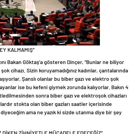
ŞEY KALMAMIŞ”
zını Bakan Göktaş’a gösteren Dinçer, “Bunlar ne biliyor
şok cihazı. Sizin koruyamadığınız kadınlar, çantalarında
aşıyorlar. Şanslı olanlar bu biber gazı ve elektro şok
ayanlar ise bu kefeni giymek zorunda kalıyorlar. Bakın 4
tledilmesinden sonra biber gazı ve elektroşok cihazları
lardır stokta olan biber gazları saatler içerisinde
ır diyeceğim ama ne yazık ki sizde utanma diye bir şey
Z DİKEN ZİHNİYETLE MÜCADELE EDECEĞİZ”