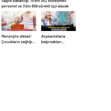
Sağlık Bakanlığı, 15 bin 342 sözleşmeli
personel ve 3 bin 658 sürekli işçi alacak
Menenjite dikkat!
Alışkanlıklarla
Çocukların sağlığını
bağırsakları
tehdit ediyor: Bu
düzenlemek
belirtileri
mümkün! Stres
önemseyin
mikrobiyal
dengesizlik yapıyor