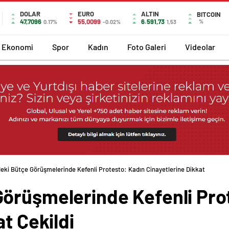
DOLAR
EURO
ALTIN
BITCOIN
47,7096
55,0099
6.591,73
%
0.17%
-0.02%
1,53
Ekonomi
Spor
Kadın
Foto Galeri
Videolar
eki Bütçe Görüşmelerinde Kefenli Protesto: Kadın Cinayetlerine Dikkat
örüşmelerinde Kefenli Pro
t Çekildi