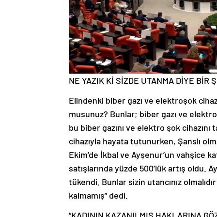
NE YAZIK Kİ SİZDE UTANMA DİYE BİR 
Elindenki biber gazı ve elektroşok ciha
musunuz? Bunlar; biber gazı ve elektro 
bu biber gazını ve elektro şok cihazını t
cihazıyla hayata tutunurken, Şanslı olm
Ekim’de İkbal ve Ayşenur’un vahşice ka
satışlarında yüzde 500’lük artış oldu. Ay
tükendi. Bunlar sizin utancınız olmalıd
kalmamış” dedi.
“KADININ KAZANILMIŞ HAKLARINA GÖ