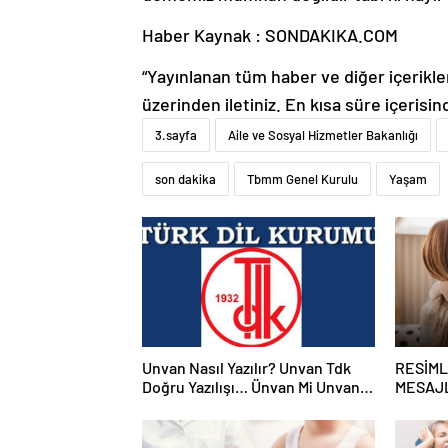
Haber Kaynak : SONDAKIKA.COM
“Yayınlanan tüm haber ve diğer içerikler i
üzerinden iletiniz. En kısa süre içerisin
3.sayfa
Aile ve Sosyal Hizmetler Bakanlığı
son dakika
Tbmm Genel Kurulu
Yaşam
Unvan Nasıl Yazılır? Unvan Tdk
RESİML
Doğru Yazılışı… Ünvan Mi Unvan
MESAJL
Mı?
kayınva
Instagr
en güze