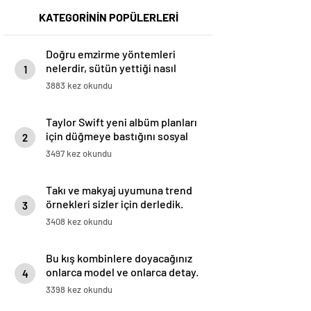
KATEGORİNİN POPÜLERLERİ
Doğru emzirme yöntemleri
nelerdir, sütün yettiği nasıl
1
anlaşılır?
3883 kez okundu
Taylor Swift yeni albüm planları
için düğmeye bastığını sosyal
2
medyadan duyurdu!
3497 kez okundu
Takı ve makyaj uyumuna trend
örnekleri sizler için derledik.
3
3408 kez okundu
Bu kış kombinlere doyacağınız
onlarca model ve onlarca detay.
4
3398 kez okundu