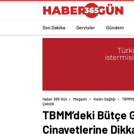
Son Dakika
Servisler
Gündem
Haber 365 Gün
Magazin
Kadın Sağlığı
TBMM’d
Çekildi
TBMM’deki Bütçe G
Cinayetlerine Dikka