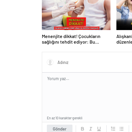
Menenjite dikkat! Çocukların
Alışkanl
sağlığını tehdit ediyor: Bu
düzenl
belirtileri önemseyin
mikrobi
En az 10 karakter gerekli
Gönder