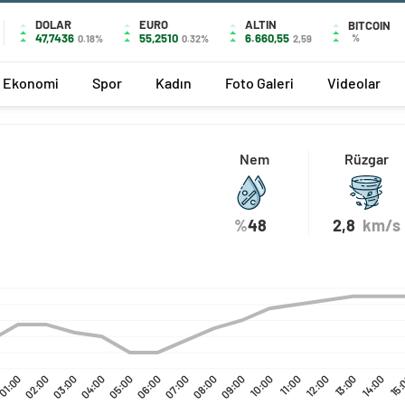
DOLAR
EURO
ALTIN
BITCOIN
47,7436
55,2510
6.660,55
%
0.18%
0.32%
2,59
Ekonomi
Spor
Kadın
Foto Galeri
Videolar
Nem
Rüzgar
%
48
2,8
km/s
01:00
02:00
03:00
04:00
05:00
06:00
07:00
08:00
09:00
10:00
11:00
12:00
13:00
14:00
15: