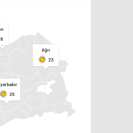
on
26
Ağrı
23
iyarbakır
25