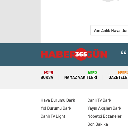
Van Anlık Hava Du
CANLI
ANLIK
GÜNLÜ
BORSA
NAMAZ VAKITLERI
GAZETELE
Hava Durumu Dark
Canlı Tv Dark
Yol Durumu Dark
Yayın Akışları Dark
Canlı Tv Light
Nöbetçi Eczaneler
Son Dakika