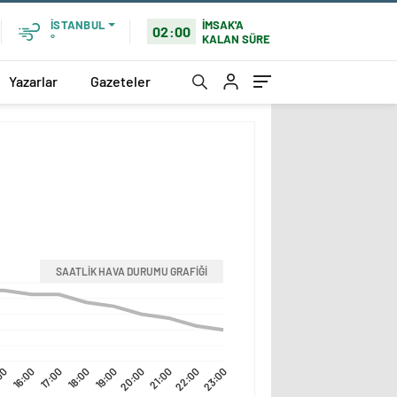
İMSAK'A
İSTANBUL
02:00
KALAN SÜRE
°
Yazarlar
Gazeteler
SAATLİK HAVA DURUMU GRAFİĞİ
00
16:00
17:00
18:00
19:00
20:00
21:00
22:00
23:00