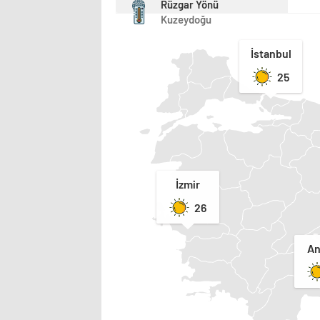
Rüzgar Yönü
Kuzeydoğu
İstanbul
25
İzmir
26
An