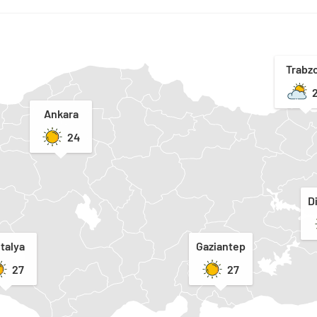
Trabz
Ankara
24
D
talya
Gaziantep
27
27