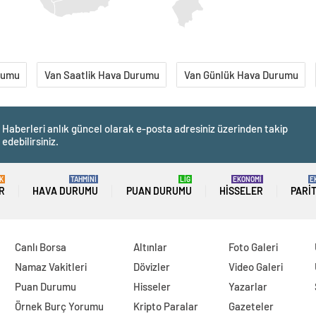
rumu
Van Saatlik Hava Durumu
Van Günlük Hava Durumu
Haberleri anlık güncel olarak e-posta adresiniz üzerinden takip
edebilirsiniz.
K
TAHMİNİ
LİG
EKONOMİ
E
R
HAVA DURUMU
PUAN DURUMU
HISSELER
PARI
Canlı Borsa
Altınlar
Foto Galeri
Namaz Vakitleri
Dövizler
Video Galeri
Puan Durumu
Hisseler
Yazarlar
Örnek Burç Yorumu
Kripto Paralar
Gazeteler