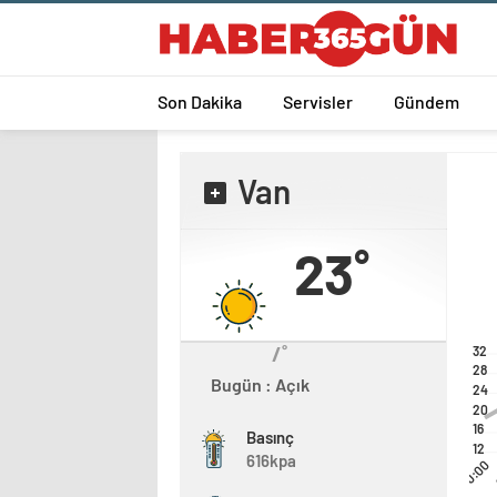
Son Dakika
Servisler
Gündem
Van
23˚
/˚
32
28
Bugün : Açık
24
20
16
Basınç
12
616kpa
00:00