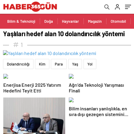
Bilim & Teknoloji
Doğa
Hayvanlar
Magazin
Otomobil
Yaşlıları hedef alan 10 dolandırıcılık yöntemi
1
Dolandırıcılığı
Kim
Para
Yaş
Yol
Enerjisa Enerji 2025 Yatırım
Ağrı’da Teknoloji Yarışması
Hedefini Teyit Etti
Finali
Bilim insanları yanlışlıkla, en
sıra dışı gezegen sistemini
ortaya çıktı