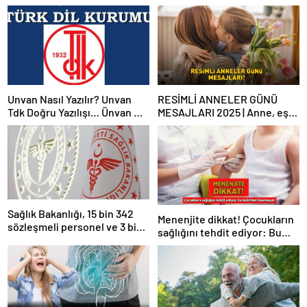
Unvan Nasıl Yazılır? Unvan
RESİMLİ ANNELER GÜNÜ
Tdk Doğru Yazılışı… Ünvan Mi
MESAJLARI 2025 | Anne, eş
Unvan Mı?
ve kayınvalideye özel
WhatsApp ve Instagram’da
paylaşabileceğiniz en güzel
Anneler Günü mesajları
Sağlık Bakanlığı, 15 bin 342
Menenjite dikkat! Çocukların
sözleşmeli personel ve 3 bin
sağlığını tehdit ediyor: Bu
658 sürekli işçi alacak
belirtileri önemseyin