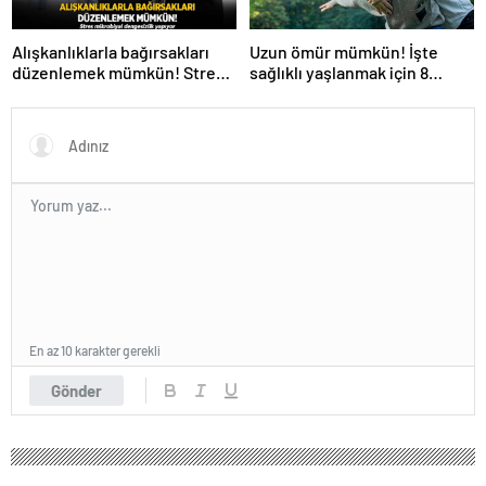
Alışkanlıklarla bağırsakları
Uzun ömür mümkün! İşte
düzenlemek mümkün! Stres
sağlıklı yaşlanmak için 8
mikrobiyal dengesizlik
önemli alışkanlık
yapıyor
En az 10 karakter gerekli
Gönder