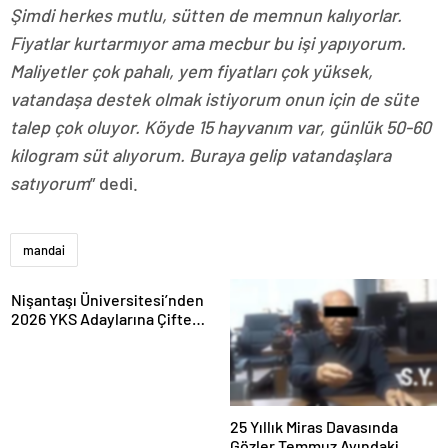
Şimdi herkes mutlu, sütten de memnun kalıyorlar.
Fiyatlar kurtarmıyor ama mecbur bu işi yapıyorum.
Maliyetler çok pahalı, yem fiyatları çok yüksek,
vatandaşa destek olmak istiyorum onun için de süte
talep çok oluyor. Köyde 15 hayvanım var, günlük 50-60
kilogram süt alıyorum. Buraya gelip vatandaşlara
satıyorum
” dedi.
mandai
Nişantaşı Üniversitesi’nden
2026 YKS Adaylarına Çifte
Güvence: Sabit Ücret ve
Kesintisiz Burs
25 Yıllık Miras Davasında
Gözler Temmuz Ayındaki