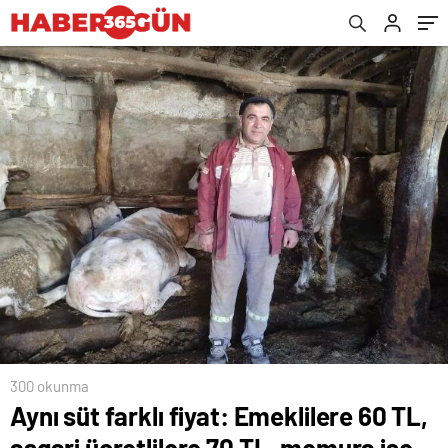
300 okunma
Aynı süt farklı fiyat: Emeklilere 60 TL,
asgari ücretlilere 70 TL, memura ise