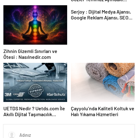
Karar Duruşmasına Çevrildi
Serjoy : Dijital Medya Ajansı,
Google Reklam Ajansı, SEO
Ajansı ve Web Tasarım Ajansı
Zihnin Gizemli Sınırları ve
Ötesi : Nasılnedir.com
UETDS Nedir ? Uetds.com İle
Çayyolu’nda Kaliteli Koltuk ve
Akıllı Dijital Taşımacılık
Halı Yıkama Hizmetleri
Yazılımı