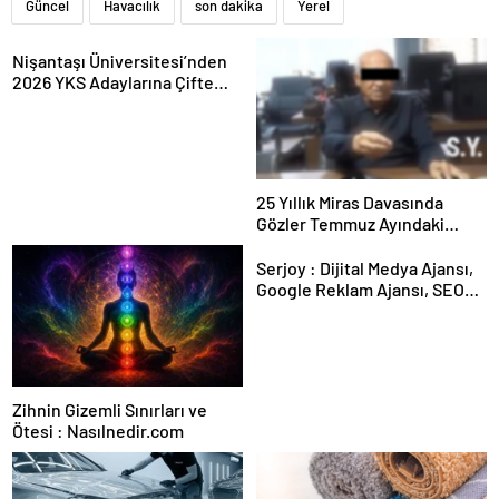
Güncel
Havacılık
son dakika
Yerel
Nişantaşı Üniversitesi’nden
2026 YKS Adaylarına Çifte
Güvence: Sabit Ücret ve
Kesintisiz Burs
25 Yıllık Miras Davasında
Gözler Temmuz Ayındaki
Karar Duruşmasına Çevrildi
Serjoy : Dijital Medya Ajansı,
Google Reklam Ajansı, SEO
Ajansı ve Web Tasarım Ajansı
Zihnin Gizemli Sınırları ve
Ötesi : Nasılnedir.com