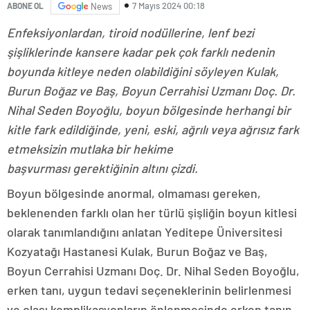
7 Mayıs 2024 00:18
ABONE OL
News
Enfeksiyonlardan, tiroid nodüllerine, lenf bezi
şişliklerinde kansere kadar pek çok farklı nedenin
boyunda kitleye neden olabildiğini söyleyen Kulak,
Burun Boğaz ve Baş, Boyun Cerrahisi Uzmanı Doç. Dr.
Nihal Seden Boyoğlu, boyun bölgesinde herhangi bir
kitle fark edildiğinde, yeni, eski, ağrılı veya ağrısız fark
etmeksizin mutlaka bir hekime
başvurması gerektiğinin altını çizdi.
Boyun bölgesinde anormal, olmaması gereken,
beklenenden farklı olan her türlü şişliğin boyun kitlesi
olarak tanımlandığını anlatan Yeditepe Üniversitesi
Kozyatağı Hastanesi Kulak, Burun Boğaz ve Baş,
Boyun Cerrahisi Uzmanı Doç. Dr. Nihal Seden Boyoğlu,
erken tanı, uygun tedavi seçeneklerinin belirlenmesi
ve olası komplikasyonların önlenmesinde erken tanın