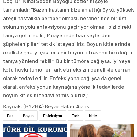
Doç. Dr. Nihal Seden Boyoğlu sözlerini şöyle
tamamladı: “Bazen hastanın bize anlattığı öykü, yüksek
ateşli hastalıkla beraber olması, beraberinde bir üst
solunum yolu enfeksiyonu geçiriyor olması, bizi direkt
tanıya götürebilir. Muayenede bazı şeylerden
şüphelenip ileri tetkik isteyebiliriz. Boyun kitlelerinde
özellikle çok iyi çekilmiş bir boyun ultrasonu bizi doğru
tanıya yönlendirebilir. Bu bir tümöre bağlıysa, iyi veya
kötü huylu tümörler fark etmeksizin genellikle cerrahi
olarak tedavi edilir. Enfeksiyona bağlıysa da genel
olarak enfeksiyonun kaynağına yönelik tedavilerde
boyun kitlesini tedavi etmiş oluruz.”
Kaynak: (BYZHA) Beyaz Haber Ajansı
Baş
Boyun
Enfeksiyon
Fark
Kitle