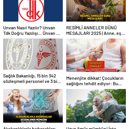
Unvan Nasıl Yazılır? Unvan
RESİMLİ ANNELER GÜNÜ
Tdk Doğru Yazılışı… Ünvan Mi
MESAJLARI 2025 | Anne, eş
Unvan Mı?
ve kayınvalideye özel
WhatsApp ve Instagram’da
paylaşabileceğiniz en güzel
Anneler Günü mesajları
Sağlık Bakanlığı, 15 bin 342
Menenjite dikkat! Çocukların
sözleşmeli personel ve 3 bin
sağlığını tehdit ediyor: Bu
658 sürekli işçi alacak
belirtileri önemseyin
Alışkanlıklarla bağırsakları
Uzun ömür mümkün! İşte