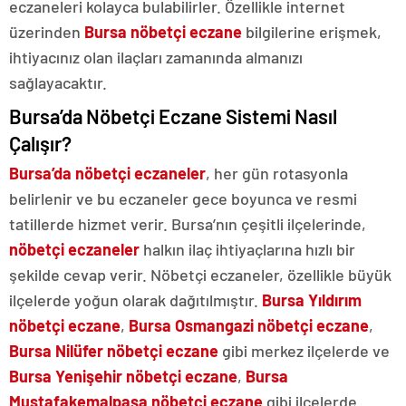
eczaneleri kolayca bulabilirler. Özellikle internet
üzerinden
Bursa nöbetçi eczane
bilgilerine erişmek,
ihtiyacınız olan ilaçları zamanında almanızı
sağlayacaktır.
Bursa’da Nöbetçi Eczane Sistemi Nasıl
Çalışır?
Bursa’da nöbetçi eczaneler
, her gün rotasyonla
belirlenir ve bu eczaneler gece boyunca ve resmi
tatillerde hizmet verir. Bursa’nın çeşitli ilçelerinde,
nöbetçi eczaneler
halkın ilaç ihtiyaçlarına hızlı bir
şekilde cevap verir. Nöbetçi eczaneler, özellikle büyük
ilçelerde yoğun olarak dağıtılmıştır.
Bursa Yıldırım
nöbetçi eczane
,
Bursa
Osmangazi nöbetçi eczane
,
Bursa
Nilüfer nöbetçi eczane
gibi merkez ilçelerde ve
Bursa Yenişehir nöbetçi eczane
,
Bursa
Mustafakemalpaşa nöbetçi eczane
gibi ilçelerde