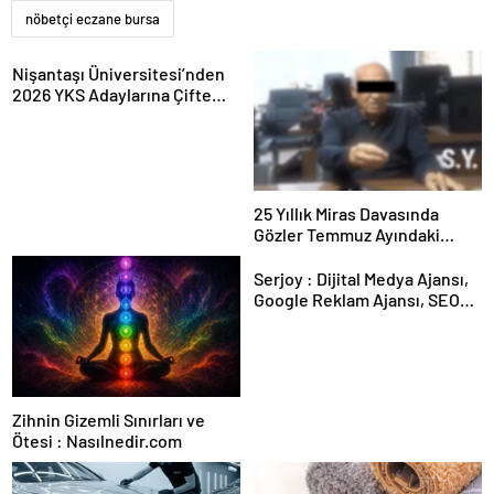
nöbetçi eczane bursa
Nişantaşı Üniversitesi’nden
2026 YKS Adaylarına Çifte
Güvence: Sabit Ücret ve
Kesintisiz Burs
25 Yıllık Miras Davasında
Gözler Temmuz Ayındaki
Karar Duruşmasına Çevrildi
Serjoy : Dijital Medya Ajansı,
Google Reklam Ajansı, SEO
Ajansı ve Web Tasarım Ajansı
Zihnin Gizemli Sınırları ve
Ötesi : Nasılnedir.com