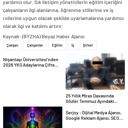
yardımcı olur. Sık iletişim yöneticilerin eğitim içeriğini
çalışanların ilgi alanlarına, öğrenme stillerine ve iş
rollerine uygun olacak şekilde uyarlamalarına yardımcı
olarak ilgi ve katılımı artırır.
Kaynak: (BYZHA) Beyaz Haber Ajansı
Çalışan
Çalışanlar
Eğitim
İş
Şirket
Nişantaşı Üniversitesi’nden
2026 YKS Adaylarına Çifte
Güvence: Sabit Ücret ve
Kesintisiz Burs
25 Yıllık Miras Davasında
Gözler Temmuz Ayındaki
Karar Duruşmasına Çevrildi
Serjoy : Dijital Medya Ajansı,
Google Reklam Ajansı, SEO
Ajansı ve Web Tasarım Ajansı