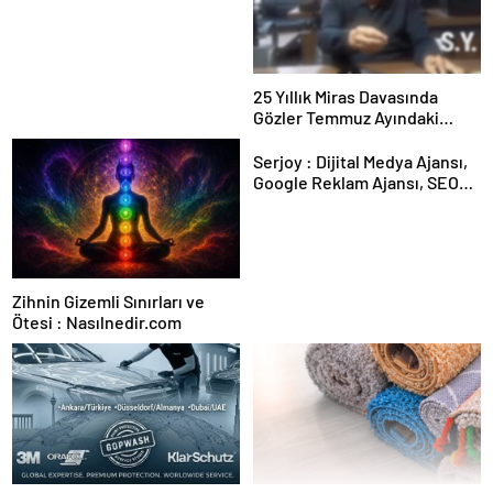
Kesintisiz Burs
25 Yıllık Miras Davasında
Gözler Temmuz Ayındaki
Karar Duruşmasına Çevrildi
Serjoy : Dijital Medya Ajansı,
Google Reklam Ajansı, SEO
Ajansı ve Web Tasarım Ajansı
Zihnin Gizemli Sınırları ve
Ötesi : Nasılnedir.com