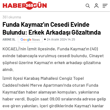
361 okunma
Funda Kaymaz’ın Cesedi Evinde
Bulundu: Erkek Arkadaşı Gözaltında
24 Aralık 2024 14:25
ABONE OL
News
KOCAELİ’nin İzmit ilçesinde, Funda Kaymaz’ın (40)
evinde tabancayla vurulmuş cesedi bulundu. Cinayet
şüphesi üzerine Kaymaz’ın erkek arkadaşı gözaltına
alındı.
İzmit ilçesi Karabaş Mahallesi Cengiz Topel
Caddesi’ndeki Merve Apartmanı’nda oturan Funda
Kaymaz’dan haber alamayan komşuları, yakınlarına
haber verdi. Bugün saat 09.00 sıralarında adrese gelip
eve giren yakınları, içeri girdiklerinde Kaymaz’ı kanlar