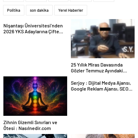
Politika
son dakika
Yerel Haberler
Nişantaşı Üniversitesi’nden
2026 YKS Adaylarına Çifte
Güvence: Sabit Ücret ve
Kesintisiz Burs
25 Yıllık Miras Davasında
Gözler Temmuz Ayındaki
Karar Duruşmasına Çevrildi
Serjoy : Dijital Medya Ajansı,
Google Reklam Ajansı, SEO
Ajansı ve Web Tasarım Ajansı
Zihnin Gizemli Sınırları ve
Ötesi : Nasılnedir.com