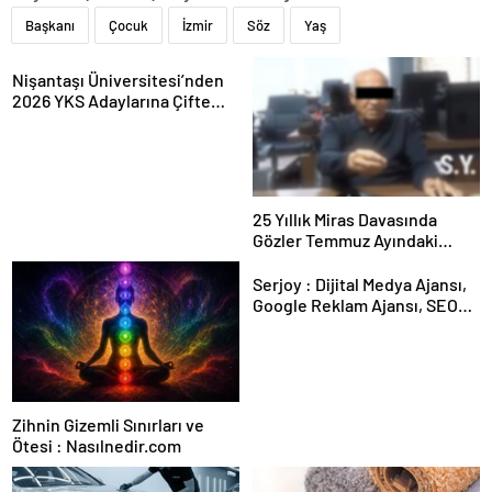
Başkanı
Çocuk
İzmir
Söz
Yaş
Nişantaşı Üniversitesi’nden
2026 YKS Adaylarına Çifte
Güvence: Sabit Ücret ve
Kesintisiz Burs
25 Yıllık Miras Davasında
Gözler Temmuz Ayındaki
Karar Duruşmasına Çevrildi
Serjoy : Dijital Medya Ajansı,
Google Reklam Ajansı, SEO
Ajansı ve Web Tasarım Ajansı
Zihnin Gizemli Sınırları ve
Ötesi : Nasılnedir.com