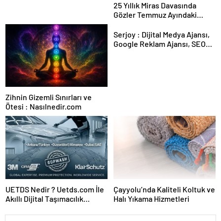
25 Yıllık Miras Davasında
Gözler Temmuz Ayındaki
Karar Duruşmasına Çevrildi
Serjoy : Dijital Medya Ajansı,
Google Reklam Ajansı, SEO
Ajansı ve Web Tasarım Ajansı
Zihnin Gizemli Sınırları ve
Ötesi : Nasılnedir.com
UETDS Nedir ? Uetds.com İle
Çayyolu’nda Kaliteli Koltuk ve
Akıllı Dijital Taşımacılık
Halı Yıkama Hizmetleri
Yazılımı