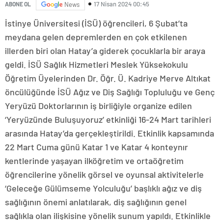
17 Nisan 2024 00:45
ABONE OL
News
İstinye Üniversitesi (İSÜ) öğrencileri, 6 Şubat’ta
meydana gelen depremlerden en çok etkilenen
illerden biri olan Hatay’a giderek çocuklarla bir araya
geldi. İSÜ Sağlık Hizmetleri Meslek Yüksekokulu
Öğretim Üyelerinden Dr. Öğr. Ü. Kadriye Merve Altıkat
öncülüğünde İSÜ Ağız ve Diş Sağlığı Topluluğu ve Genç
Yeryüzü Doktorlarının iş birliğiyle organize edilen
‘Yeryüzünde Buluşuyoruz’ etkinliği 16-24 Mart tarihleri
arasında Hatay’da gerçekleştirildi. Etkinlik kapsamında
22 Mart Cuma günü Katar 1 ve Katar 4 konteynır
kentlerinde yaşayan ilköğretim ve ortaöğretim
öğrencilerine yönelik görsel ve oyunsal aktivitelerle
‘Geleceğe Gülümseme Yolculuğu’ başlıklı ağız ve diş
sağlığının önemi anlatılarak, diş sağlığının genel
sağlıkla olan ilişkisine yönelik sunum yapıldı. Etkinlikle