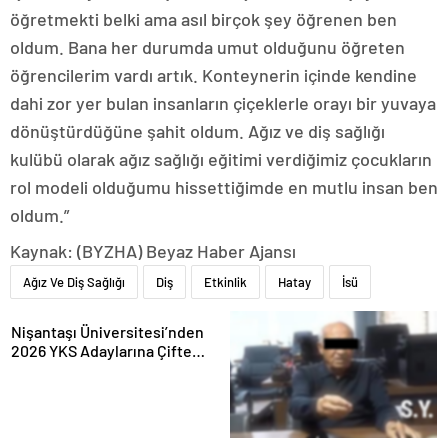
öğretmekti belki ama asıl birçok şey öğrenen ben
oldum. Bana her durumda umut olduğunu öğreten
öğrencilerim vardı artık. Konteynerin içinde kendine
dahi zor yer bulan insanların çiçeklerle orayı bir yuvaya
dönüştürdüğüne şahit oldum. Ağız ve diş sağlığı
kulübü olarak ağız sağlığı eğitimi verdiğimiz çocukların
rol modeli olduğumu hissettiğimde en mutlu insan ben
oldum.”
Kaynak: (BYZHA) Beyaz Haber Ajansı
Ağız Ve Diş Sağlığı
Diş
Etkinlik
Hatay
İsü
Nişantaşı Üniversitesi’nden
2026 YKS Adaylarına Çifte
Güvence: Sabit Ücret ve
Kesintisiz Burs