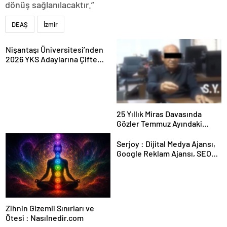
dönüş sağlanılacaktır.”
DEAŞ
İzmir
Nişantaşı Üniversitesi’nden
2026 YKS Adaylarına Çifte
Güvence: Sabit Ücret ve
Kesintisiz Burs
25 Yıllık Miras Davasında
Gözler Temmuz Ayındaki
Karar Duruşmasına Çevrildi
Serjoy : Dijital Medya Ajansı,
Google Reklam Ajansı, SEO
Ajansı ve Web Tasarım Ajansı
Zihnin Gizemli Sınırları ve
Ötesi : Nasılnedir.com