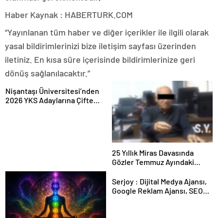
Haber Kaynak : HABERTURK.COM
“Yayınlanan tüm haber ve diğer içerikler ile ilgili olarak
yasal bildirimlerinizi bize iletişim sayfası üzerinden
iletiniz. En kısa süre içerisinde bildirimlerinize geri
dönüş sağlanılacaktır.”
Nişantaşı Üniversitesi’nden
2026 YKS Adaylarına Çifte
Güvence: Sabit Ücret ve
Kesintisiz Burs
25 Yıllık Miras Davasında
Gözler Temmuz Ayındaki
Karar Duruşmasına Çevrildi
Serjoy : Dijital Medya Ajansı,
Google Reklam Ajansı, SEO
Ajansı ve Web Tasarım Ajansı