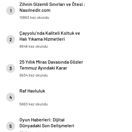
Zihnin Gizemli Sınırları ve Ötesi :
Nasılnedir.com
1
10863 kez okundu
Çayyolu’nda Kaliteli Koltuk ve
Halı Yıkama Hizmetleri
2
8648 kez okundu
25 Yıllık Miras Davasında Gözler
Temmuz Ayındaki Karar
3
Duruşmasına Çevrildi
6634 kez okundu
Raf Havluluk
4
5663 kez okundu
Oyun Haberleri: Dijital
Dünyadaki Son Gelişmeleri
5
Takip Edin