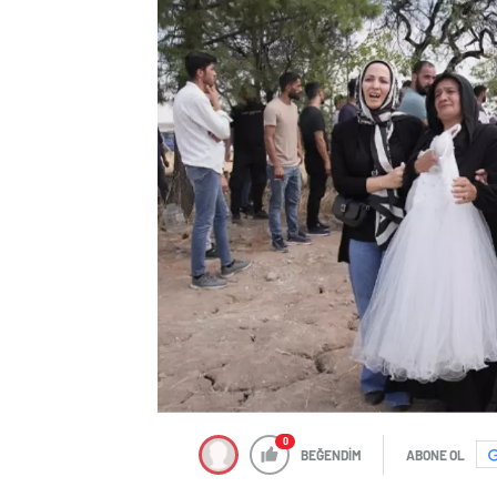
0
BEĞENDİM
ABONE OL