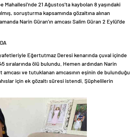
epe Mahallesi’nde 21 Ağustos’ta kaybolan 8 yaşındaki
tılmış, soruşturma kapsamında gözaltına alınan
amanda Narin Güran’ın amcası Salim Güran 2 Eylül’de
NDA
yafetleriyle Eğertutmaz Deresi kenarında çuval içinde
.45 sıralarında ölü bulundu. Hemen ardından Narin
dört amcası ve tutuklanan amcasının eşinin de bulunduğu
hıslar için ek gözaltı süresi istendi. Şüphelilerin