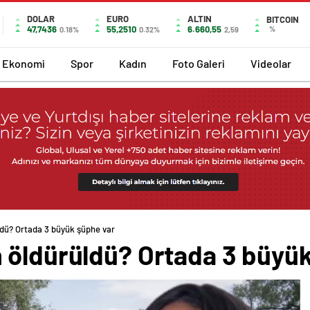
DOLAR
EURO
ALTIN
BITCOIN
47,7436
55,2510
6.660,55
%
0.18%
0.32%
2,59
Ekonomi
Spor
Kadın
Foto Galeri
Videolar
dü? Ortada 3 büyük şüphe var
 öldürüldü? Ortada 3 büyü