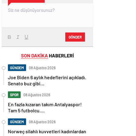
GÖNDER
SON DAKİKA
HABERLERİ
GÜNDEM
08 Ağustos 2026
Joe Biden 6 aylık hedeflerini açıkladı.
Senato buz gibi…
SPOR
08 Ağustos 2026
En fazla kızaran takım Antalyaspor!
Tam 5 futbolcu….
GÜNDEM
08 Ağustos 2026
Norweç silahlı kuvvetleri kadınlardan