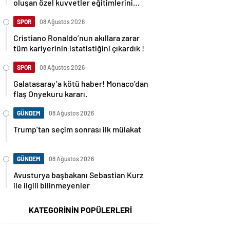
oluşan özel kuvvetler eğitimlerini
başlattı.
SPOR
08 Ağustos 2026
Cristiano Ronaldo’nun akıllara zarar
tüm kariyerinin istatistiğini çıkardık !
SPOR
08 Ağustos 2026
Galatasaray’a kötü haber! Monaco’dan
flaş Onyekuru kararı.
GÜNDEM
08 Ağustos 2026
Trump’tan seçim sonrası ilk mülakat
GÜNDEM
08 Ağustos 2026
Avusturya başbakanı Sebastian Kurz
ile ilgili bilinmeyenler
KATEGORİNİN POPÜLERLERİ