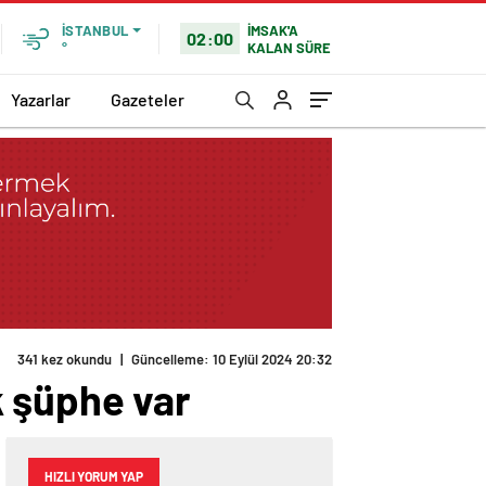
İMSAK'A
İSTANBUL
02:00
KALAN SÜRE
°
Yazarlar
Gazeteler
341 kez okundu
|
Güncelleme: 10 Eylül 2024 20:32
k şüphe var
HIZLI YORUM YAP