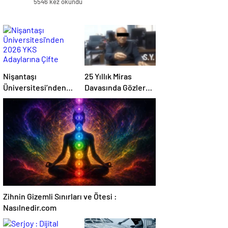
5546 kez okundu
Nişantaşı
25 Yıllık Miras
Üniversitesi’nden
Davasında Gözler
2026 YKS
Temmuz Ayındaki
Adaylarına Çifte
Karar Duruşmasına
Güvence: Sabit
Çevrildi
Ücret ve Kesintisiz
Burs
Zihnin Gizemli Sınırları ve Ötesi :
Nasılnedir.com