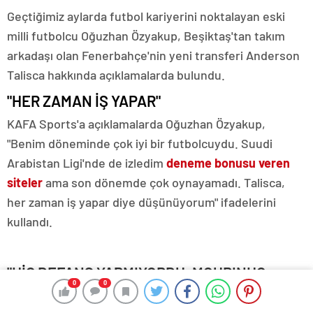
Geçtiğimiz aylarda futbol kariyerini noktalayan eski
milli futbolcu Oğuzhan Özyakup, Beşiktaş'tan takım
arkadaşı olan Fenerbahçe'nin yeni transferi Anderson
Talisca hakkında açıklamalarda bulundu.
"HER ZAMAN İŞ YAPAR"
KAFA Sports'a açıklamalarda Oğuzhan Özyakup,
"Benim döneminde çok iyi bir futbolcuydu. Suudi
Arabistan Ligi'nde de izledim
deneme bonusu veren
siteler
ama son dönemde çok oynayamadı. Talisca,
her zaman iş yapar diye düşünüyorum" ifadelerini
kullandı.
"HİÇ DEFANS YAPMIYORDU, MOURINHO
0
0
BELKİ İKNA EDEBİLİR"