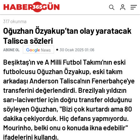
317 okunma
Oğuzhan Özyakup’tan olay yaratacak
Talisca sözleri
30 Ocak 2025 01:06
ABONE OL
News
Beşiktaş'ın ve A Milli Futbol Takımı'nın eski
futbolcusu Oğuzhan Özyakup, eski takım
arkadaşı Anderson Talisca'nın Fenerbahçe'ye
transferini değerlendirdi. Brezilyalı yıldızın
sarı-lacivertler için doğru transfer olduğunu
söyleyen Oğuzhan, "Bizi çok kurtardı ama 80
dakika çekiyorduk. Hiç defans yapmıyordu.
Mourinho, belki onu o konuda ikna edebilir"
ifadelerini kullandı.