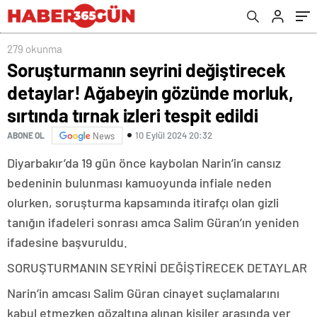
tırnak izleri tespit edildi
279 okunma
Soruşturmanın seyrini değiştirecek
detaylar! Ağabeyin gözünde morluk,
sırtında tırnak izleri tespit edildi
10 Eylül 2024 20:32
ABONE OL
News
Diyarbakır’da 19 gün önce kaybolan Narin’in cansız
bedeninin bulunması kamuoyunda infiale neden
olurken, soruşturma kapsamında itirafçı olan gizli
tanığın ifadeleri sonrası amca Salim Güran’ın yeniden
ifadesine başvuruldu.
SORUŞTURMANIN SEYRİNİ DEĞİŞTİRECEK DETAYLAR
Narin’in amcası Salim Güran cinayet suçlamalarını
kabul etmezken gözaltına alınan kişiler arasında yer