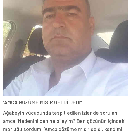
“AMCA GÖZÜME MISIR GELDİ DEDİ”
Ağabeyin vücudunda tespit edilen izler de sorulan
amca “Nedenini ben ne bileyim? Ben gözünün içindeki
morluğu sordum. ‘Amca gözüme mısır geldi, kendimi