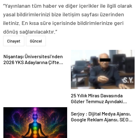
“Yayınlanan tüm haber ve diğer içerikler ile ilgili olarak
yasal bildirimlerinizi bize iletişim sayfası üzerinden
iletiniz. En kısa süre içerisinde bildirimlerinize geri
dönüş sağlanılacaktır.”
Cinayet
Güncel
Nişantaşı Üniversitesi’nden
2026 YKS Adaylarına Çifte
Güvence: Sabit Ücret ve
Kesintisiz Burs
25 Yıllık Miras Davasında
Gözler Temmuz Ayındaki
Karar Duruşmasına Çevrildi
Serjoy : Dijital Medya Ajansı,
Google Reklam Ajansı, SEO
Ajansı ve Web Tasarım Ajansı